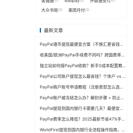
金诚通
(2)
Volopay
(2)
开联通支付
(2)
大众书局
(2)
美团月付
(2)
最新文章
PayPal港币提现最便宜方案（不换汇更省钱）
收美国/欧洲PayPal手续费不同吗？跨国费率表曝光
独立站如何接PayPal收款？新手0成本配置教程
PayPal公司账户提现怎么最省钱？个体户 vs 公司对比
PayPal商户账号申请教程（注册类型怎么选？避坑指南）
PayPal账户被冻结怎么办？解封步骤 + 防止再次限制指南
PayPal提现到国内银行卡需要几天？最便宜的方法公布
PayPal费率怎么降低？2025最新节省47%手续费方案
WorldFirst提现到国内银行全流程操作指南，卖家必读完整攻略