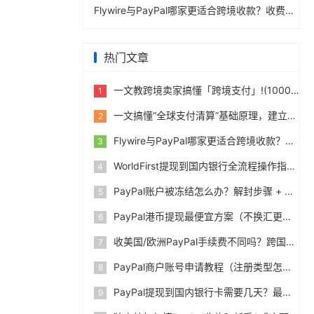
Flywire与PayPal哪家更适合跨境收款？收费到账体验全面评测
热门文章
一文教跨境卖家搞懂「跨境支付」!(10000字)
1
一文搞懂“全球支付清算”基础原理，建立跨境支付底层认知
2
Flywire与PayPal哪家更适合跨境收款？收费到账体验全面评测
3
WorldFirst提现到国内银行全流程操作指南，卖家必读完整攻略
4
PayPal账户被冻结怎么办？解封步骤 + 防止再次限制指南
5
PayPal港币提现最便宜方案（不换汇更省钱）
6
收美国/欧洲PayPal手续费不同吗？跨国费率表曝光
7
PayPal商户账号申请教程（注册类型怎么选？避坑指南）
8
PayPal提现到国内银行卡需要几天？最便宜的方法公布
9