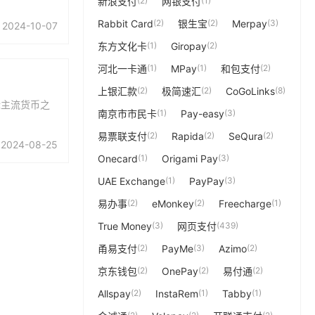
新浪支付
(2)
网银支付
(1)
Rabbit Card
(2)
银生宝
(2)
Merpay
(3)
2024-10-07
东方文化卡
(1)
Giropay
(2)
河北一卡通
(1)
MPay
(1)
和包支付
(2)
上银汇款
(2)
极简速汇
(2)
CoGoLinks
(8)
际主流货币之
南京市市民卡
(1)
Pay-easy
(3)
易票联支付
(2)
Rapida
(2)
SeQura
(2)
2024-08-25
Onecard
(1)
Origami Pay
(3)
UAE Exchange
(1)
PayPay
(3)
易办事
(2)
eMonkey
(2)
Freecharge
(1)
True Money
(3)
网页支付
(439)
甬易支付
(2)
PayMe
(3)
Azimo
(2)
京东钱包
(2)
OnePay
(2)
易付通
(2)
Allspay
(2)
InstaRem
(1)
Tabby
(1)