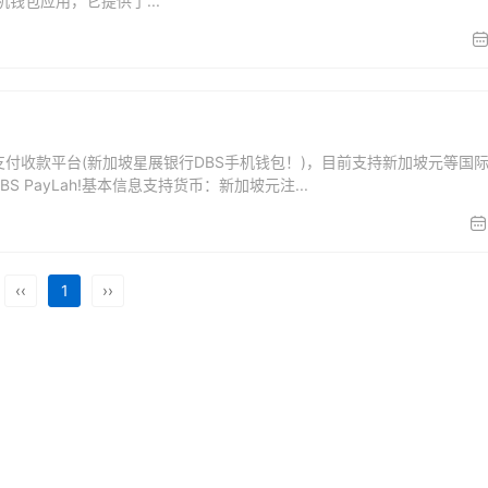
手机钱包应用，它提供了...
第三方支付收款平台(新加坡星展银行DBS手机钱包！)，目前支持新加坡元等国
 PayLah!基本信息支持货币：新加坡元注...
‹‹
1
››