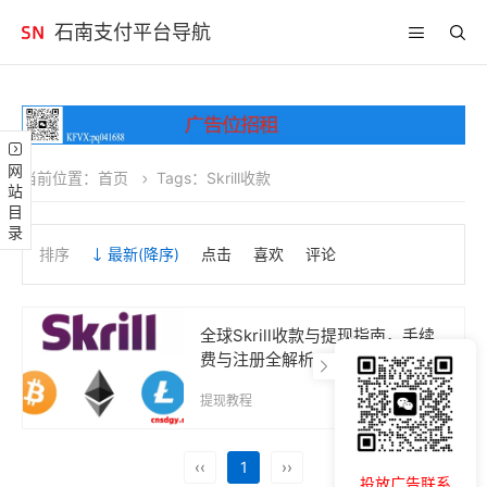
石南支付平台导航
网站目录
当前位置：
首页
Tags：Skrill收款
排序
最新
(降序)
点击
喜欢
评论
全球Skrill收款与提现指南，手续
费与注册全解析
提现教程
2025-08-14
‹‹
1
››
投放广告联系