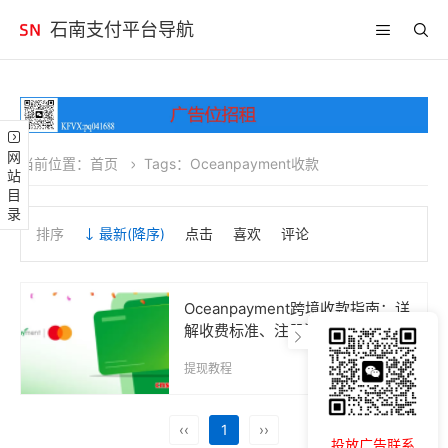
石南支付平台导航
网站目录
当前位置：
首页
Tags：Oceanpayment收款
排序
最新
(降序)
点击
喜欢
评论
Oceanpayment跨境收款指南：详
解收费标准、注册流程、银行卡绑
定、收款与提现步骤全攻略
提现教程
2025-08-14
‹‹
1
››
投放广告联系