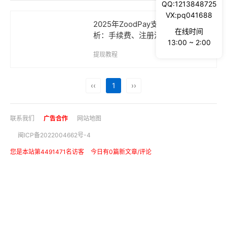
QQ:1213848725
VX:pq041688
2025年ZoodPay支付平台全解
在线时间
析：手续费、注册流程与提现指南
13:00 ~ 2:00
提现教程
2025-08-17
‹‹
1
››
联系我们
广告合作
网站地图
闽ICP备2022004662号-4
您是本站第4491471名访客
今日有0篇新文章/评论