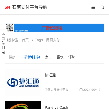
石南支付平台导航
网站目录
当前位置：
首页
Tags：网页支付
排序
最新
(降序)
点击
喜欢
评论
捷汇通
中国大陆支付平台
2024-09-12
Panelys Cash