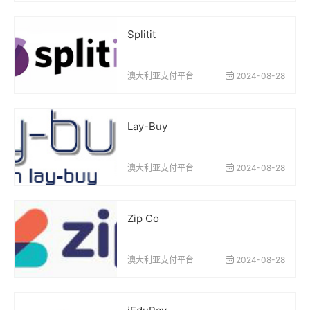
Splitit
澳大利亚支付平台
2024-08-28
Lay-Buy
澳大利亚支付平台
2024-08-28
Zip Co
澳大利亚支付平台
2024-08-28