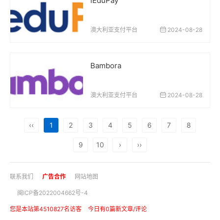
iEduPay
澳大利亚支付平台
2024-08-28
Bambora
澳大利亚支付平台
2024-08-28
‹‹
1
2
3
4
5
6
7
8
9
10
›
››
联系我们
广告合作
网站地图
闽ICP备2022004662号-4
您是本站第4510827名访客
今日有0篇新文章/评论