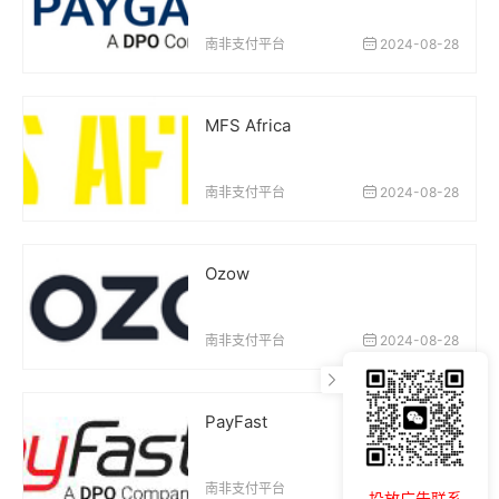
南非支付平台
2024-08-28
MFS Africa
南非支付平台
2024-08-28
Ozow
南非支付平台
2024-08-28
PayFast
南非支付平台
2024-08-28
投放广告联系