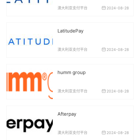
澳大利亚支付平台
2024-08-28
LatitudePay
澳大利亚支付平台
2024-08-28
humm group
澳大利亚支付平台
2024-08-28
Afterpay
澳大利亚支付平台
2024-08-28