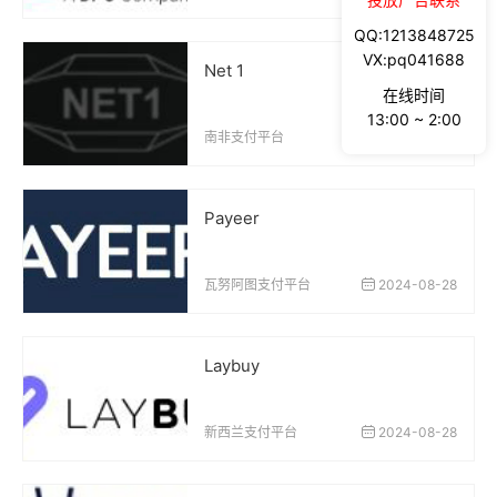
QQ:1213848725
VX:pq041688
Net 1
在线时间
13:00 ~ 2:00
南非支付平台
2024-08-28
Payeer
瓦努阿图支付平台
2024-08-28
Laybuy
新西兰支付平台
2024-08-28