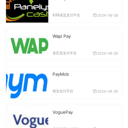
科特迪瓦支付平台
2024-08-28
Wapi Pay
肯尼亚支付平台
2024-08-28
PayMob
埃及支付平台
2024-08-28
VoguePay