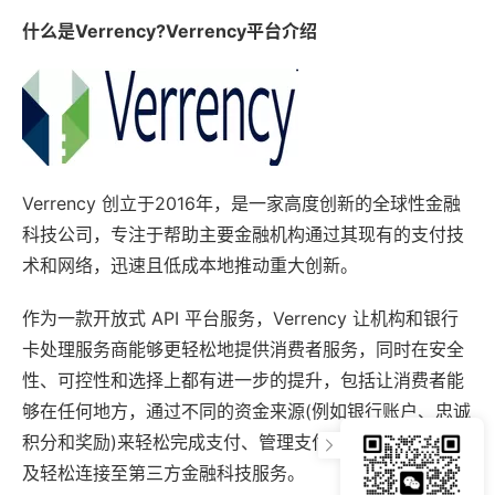
什么是Verrency?Verrency平台介绍
Verrency 创立于2016年，是一家高度创新的全球性金融
科技公司，专注于帮助主要金融机构通过其现有的支付技
术和网络，迅速且低成本地推动重大创新。
作为一款开放式 API 平台服务，Verrency 让机构和银行
卡处理服务商能够更轻松地提供消费者服务，同时在安全
性、可控性和选择上都有进一步的提升，包括让消费者能
够在任何地方，通过不同的资金来源(例如银行账户、忠诚
积分和奖励)来轻松完成支付、管理支付设备和虚拟卡，以
及轻松连接至第三方金融科技服务。