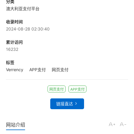
分类
澳大利亚支付平台
收录时间
2024-08-28 02:30:40
累计访问
16232
标签
Verrency
APP支付
网页支付
网页支付
APP支付
链接直达
网站介绍