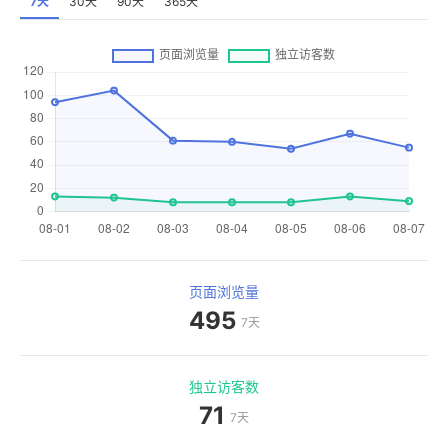
7天
30天
90天
365天
页面浏览量
495
7天
独立访客数
71
7天