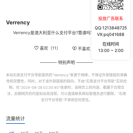
投放广告联系
Verrency
QQ:1213848725
Verrency是澳大利亚什么支付平台?靠谱吗?2024年最新版注册使用指南
VX:pq041688
在线时间
喜欢（
11
）
不喜欢（
3
）
13:00 ~ 2:00
特别声明
本站
石南支付平台导航
提供的“
Verrency
”来源于网络，不保证外部链接的准确
性和完整性，同时，对于该外部链接的指向，不由“
石南支付平台导航
”实际控
制，在“2024-08-28 02:30:40”收录时，该网页上的内容，都属于合规合
法，后期网页的内容如出现违规，可以直接联系网站管理员进行删除，“
石南
支付平台导航
”不承担任何责任。
流量统计