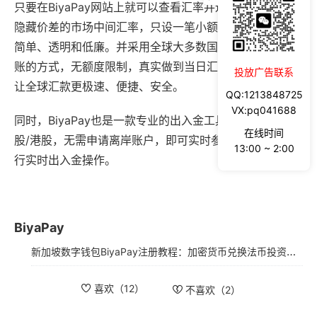
只要在BiyaPay网站上就可以查看汇率并进行转换，提供0
隐藏价差的市场中间汇率，只设一笔小额手续费，收费更
简单、透明和低廉。并采用全球大多数国家或区域本地转
账的方式，无额度限制，真实做到当日汇款，当日到账，
投放广告联系
让全球汇款更极速、便捷、安全。
QQ:1213848725
VX:pq041688
同时，BiyaPay也是一款专业的出入金工具，直接交易美
在线时间
股/港股，无需申请离岸账户，即可实时参与股票交易并进
13:00 ~ 2:00
行实时出入金操作。
BiyaPay
新加坡数字钱包BiyaPay注册教程：加密货币兑换法币投资港美股，出金华美银行或Wise防冻卡
喜欢（
12
）
不喜欢（
2
）