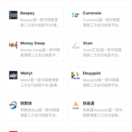
于跨境创新服务的企业，
三方支付收款平台(微信
致力于通过科技创新，为
支付海外版！)，目前支
客户提供便捷、高效、...
持港元, 新台币,美元...
Beepay
Currenxie
Beepay是一款中国香港
Currenxie是一款中国香
第三方支付收款平台(香
港第三方支付收款平台
港跨境支付平台！)，目
(环球跨境商业账户跨境
前支持人民币,港元,美元
金融服务！)，目前支持
等国际主流货币之间的电
人民币,港元,美元,欧元
Money Swap
Vcan
子支...
等...
Money Swap是一款中国
Vcan(汇创)是一款中国香
香港第三方支付收款平台
港第三方支付收款平台
(连接您与中国的支付网
(一站式收款平台！)，目
关！)，目前支持人民币,
前支持美元等国际主流货
港元,美元等国际主流货...
币之间的电子支付、转账
Wallyt
Ebuygold
和汇...
Wallyt是一款中国香港第
Ebuygold是一款中国香
三方支付收款平台(香港
港第三方支付收款平台
支付解决方案！)，目前
(电子货币兑换服务！)，
支持港元,美元,欧元等国
目前支持美元,欧元等国际
际主流货币之间的电子支
主流货币之间的电子支
转数快
快易通
付...
付、...
转数快(fps)是一款中国香
快易通(Autotoll)是一款中
港第三方支付收款平台
国香港第三方支付收款平
(香港24小时即时支付系
台(香港道路交通缴费系
统！)，目前支持港元等
统！)，目前支持港元等
国际主流货币之间的电子
国际主流货币之间的电...