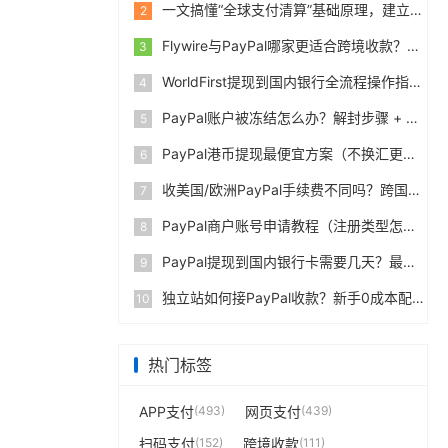
一文搞懂“全球支付清算”基础原理，建立跨境支付底层认知
2
Flywire与PayPal哪家更适合跨境收款？收费到账体验全面评测
3
WorldFirst提现到国内银行全流程操作指南，卖家必读完整攻略
4
PayPal账户被冻结怎么办？解封步骤 + 防止再次限制指南
5
PayPal港币提现最便宜方案（不换汇更省钱）
6
收美国/欧洲PayPal手续费不同吗？跨国费率表曝光
7
PayPal商户账号申请教程（注册类型怎么选？避坑指南）
8
PayPal提现到国内银行卡需要几天？最便宜的方法公布
9
独立站如何接PayPal收款？新手0成本配置教程
10
热门标签
APP支付
(493)
网页支付
(439)
扫码支付
(152)
跨境收款
(111)