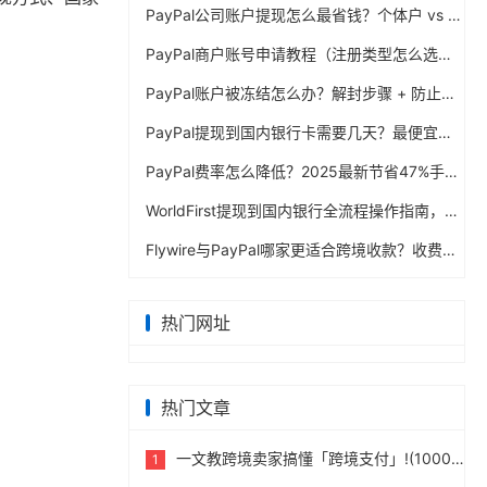
PayPal公司账户提现怎么最省钱？个体户 vs 公司对比
PayPal商户账号申请教程（注册类型怎么选？避坑指南）
PayPal账户被冻结怎么办？解封步骤 + 防止再次限制指南
PayPal提现到国内银行卡需要几天？最便宜的方法公布
PayPal费率怎么降低？2025最新节省47%手续费方案
WorldFirst提现到国内银行全流程操作指南，卖家必读完整攻略
Flywire与PayPal哪家更适合跨境收款？收费到账体验全面评测
热门网址
热门文章
一文教跨境卖家搞懂「跨境支付」!(10000字)
1