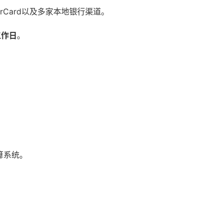
terCard以及多家本地银行渠道。
工作日
。
算系统。