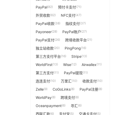
PayPal
(82)
预付卡支付
(71)
外贸收款
(62)
NFC支付
(47)
PayPal收款
(38)
指纹支付
(37)
Payoneer
(28)
PayPal账户
(27)
PayPal支付
(26)
跨境收款平台
(21)
独立站收款
(20)
PingPong
(16)
第三方支付平台
(16)
Stripe
(13)
WorldFirst
(13)
Wise
(12)
Airwallex
(11)
第三方支付
(11)
PayPal提现
(11)
连连支付
(10)
万里汇
(10)
收款支付
(10)
Zelle
(9)
CoGoLinks
(8)
PayPal注册
(8)
WorldPay
(8)
跨境支付
(8)
Oceanpayment
(6)
寻汇
(6)
西联汇款
(6)
支付宝
(5)
交通卡支付
(5)