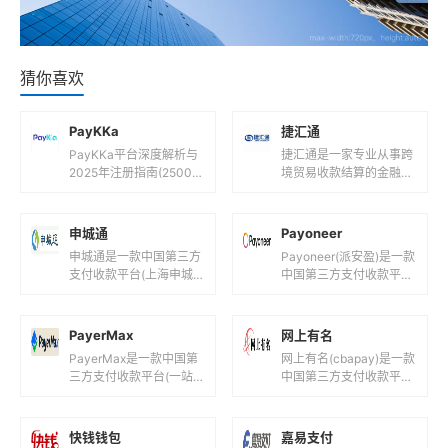
猜你喜欢
PayKKa
捷汇通
PayKKa平台深度解析与
捷汇通是一家专业从事跨
2025年注册指南(2500
境贸易收款结算的金融科
字)一、PayKKa平台是什
技公司，其服务特点和相
么?核心定位与功能解析1.
关信息如下：支持货币捷
1 平台背景...
汇通支持多种主流货币，
申城通
Payoneer
包括但不限...
申城通是一款中国第三方
Payoneer(派安盈)是一款
支付收款平台(上海申城
中国第三方支付收款平台
通商务有限公司！)，目
(全球创新型跨境支付数
前支持人民币等国际主流
字平台!)，目前支持人民
货币之间的电子支付、转
币,美元,欧元,英镑...
PayerMax
网上有名
账和汇款服...
PayerMax是一款中国第
网上有名(cbapay)是一款
三方支付收款平台(一站
中国第三方支付收款平台
式跨境支付平台！)，目
(山东网上有名网络科技
前支持人民币,港元,美元
有限公司！)，目前支持
等国际主流货币之间的电
人民币等国际主流货币之
快钱钱包
嘉易支付