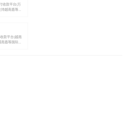
收款平台(越南
越南盾等国际主
汇款服务。...