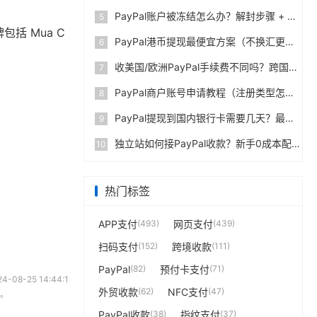
PayPal账户被冻结怎么办？解封步骤 + 防止再次限制指南
5
PayPal港币提现最便宜方案（不换汇更省钱）
6
收美国/欧洲PayPal手续费不同吗？跨国费率表曝光
7
PayPal商户账号申请教程（注册类型怎么选？避坑指南）
8
PayPal提现到国内银行卡需要几天？最便宜的方法公布
9
独立站如何接PayPal收款？新手0成本配置教程
10
热门标签
08-25 14:44:1
任。
APP支付
(493)
网页支付
(439)
扫码支付
(152)
跨境收款
(111)
PayPal
(82)
预付卡支付
(71)
外贸收款
(62)
NFC支付
(47)
PayPal收款
(38)
指纹支付
(37)