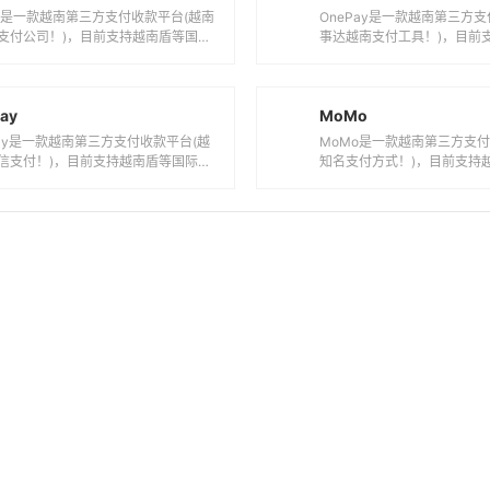
oPay是一款越南第三方支付收款平台(越
MoMo是一款越南第三方支付
信支付！)，目前支持越南盾等国际主
知名支付方式！)，目前支持
之间的电子支付、转账和汇款服...
流货币之间的电子支付、转账和