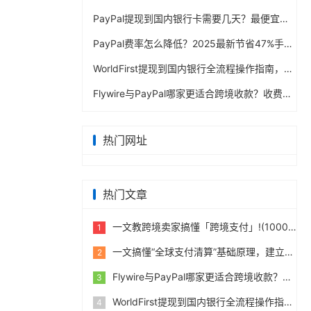
PayPal提现到国内银行卡需要几天？最便宜的方法公布
PayPal费率怎么降低？2025最新节省47%手续费方案
WorldFirst提现到国内银行全流程操作指南，卖家必读完整攻略
Flywire与PayPal哪家更适合跨境收款？收费到账体验全面评测
热门网址
热门文章
一文教跨境卖家搞懂「跨境支付」!(10000字)
1
一文搞懂“全球支付清算”基础原理，建立跨境支付底层认知
2
包括 Mua C
Flywire与PayPal哪家更适合跨境收款？收费到账体验全面评测
3
WorldFirst提现到国内银行全流程操作指南，卖家必读完整攻略
4