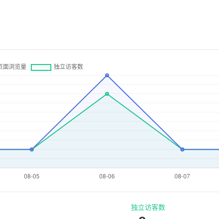
独立访客数
8
7天