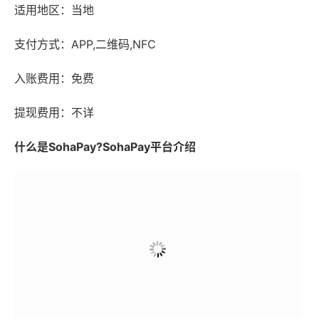
适用地区：当地
支付方式：APP,二维码,NFC
入账费用：免费
提现费用：不详
什么是SohaPay?SohaPay平台介绍
SohaPay由越南最大的在线媒体集团 VC Corp 所支持。该集团像
hung, En B?c, Dan Tri, Mua re, Rong Bay 等。