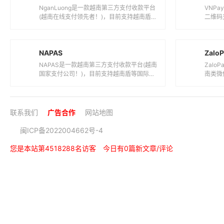
NAPAS是一款越南第三方支付收款平台(越南
Zal
国家支付公司！)，目前支持越南盾等国际主
南类微
流货币之间的电子支付、转账和汇款服务...
流货币
联系我们
广告合作
网站地图
闽ICP备2022004662号-4
您是本站第4518288名访客
今日有0篇新文章/评论