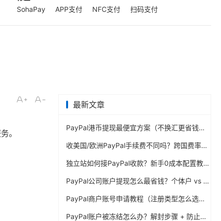
SohaPay
APP支付
NFC支付
扫码支付
最新文章
PayPal港币提现最便宜方案（不换汇更省钱）
服务。
收美国/欧洲PayPal手续费不同吗？跨国费率表曝光
独立站如何接PayPal收款？新手0成本配置教程
PayPal公司账户提现怎么最省钱？个体户 vs 公司对比
PayPal商户账号申请教程（注册类型怎么选？避坑指南）
PayPal账户被冻结怎么办？解封步骤 + 防止再次限制指南