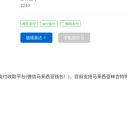
2240
网页支付
APP支付
二维码支付
链接直达
手机访问
第三方支付收款平台(微信马来西亚钱包！)，目前支持马来西亚林吉