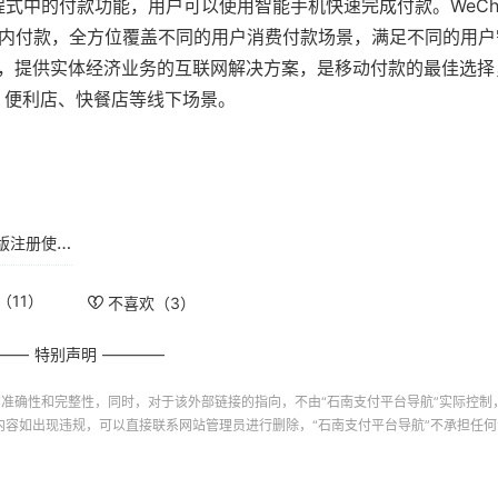
t应用程式中的付款功能，用户可以使用智能手机快速完成付款。WeCha
应用内付款，全方位覆盖不同的用户消费付款场景，满足不同的用
消费体验，提供实体经济业务的互联网解决方案，是移动付款的最佳选
、便利店、快餐店等线下场景。
WeChat Pay MY是马来西亚什么支付平台?靠谱吗?2024年最新版注册使用指南
（
11
）
不喜欢（
3
）
特别声明
的准确性和完整性，同时，对于该外部链接的指向，不由“
石南支付平台导航
”实际控制，
的内容如出现违规，可以直接联系网站管理员进行删除，“
石南支付平台导航
”不承担任