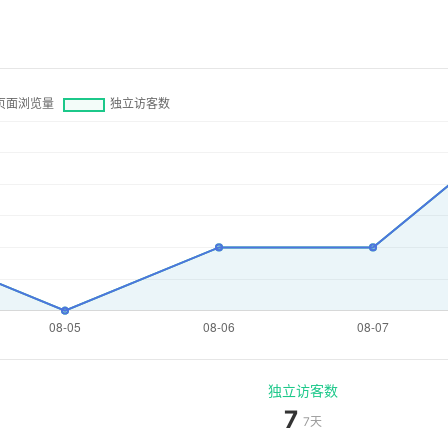
独立访客数
7
7天