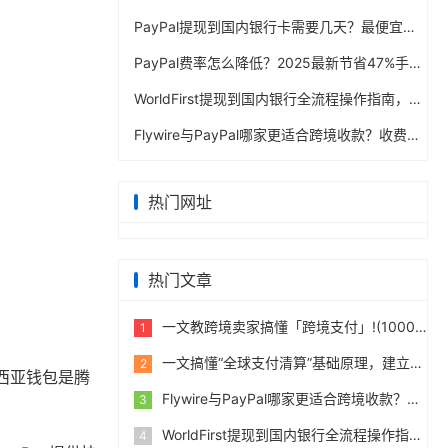
PayPal提现到国内银行卡需要几天？最便宜的方法公布
PayPal费率怎么降低？2025最新节省47%手续费方案
WorldFirst提现到国内银行全流程操作指南，卖家必读完整攻略
Flywire与PayPal哪家更适合跨境收款？收费到账体验全面评测
热门网址
热门文章
一文教跨境卖家搞懂「跨境支付」!(10000字)
1
一文搞懂“全球支付清算”基础原理，建立跨境支付底层认知
2
马来西亚钱包是腾
Flywire与PayPal哪家更适合跨境收款？收费到账体验全面评测
3
WorldFirst提现到国内银行全流程操作指南，卖家必读完整攻略
4