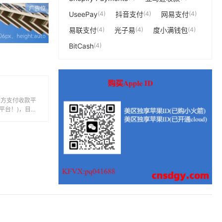
UseePay
(4)
抖音支付
(4)
网易支付
(4)
易联支付
(4)
光子易
(4)
度小满钱包
(4)
BitCash
(4)
第三方支付收款平
付平台！)，目前
...