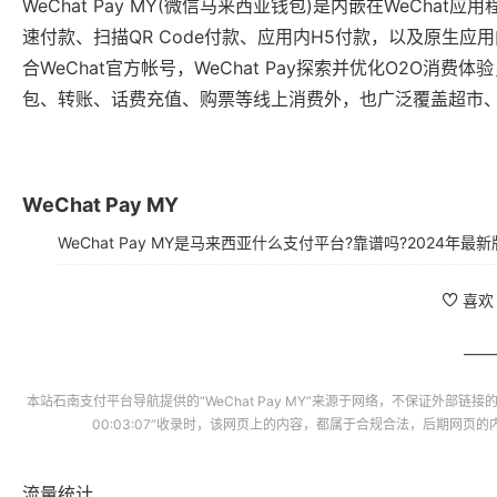
WeChat Pay MY(微信马来西亚钱包)是内嵌在WeCha
速付款、扫描QR Code付款、应用内H5付款，以及原生
合WeChat官方帐号，WeChat Pay探索并优化O2O
包、转账、话费充值、购票等线上消费外，也广泛覆盖超市
WeChat Pay MY
喜欢
本站
石南支付平台导航
提供的“
WeChat Pay MY
”来源于网络，不保证外部链接
00:03:07”收录时，该网页上的内容，都属于合规合法，后期网页
流量统计