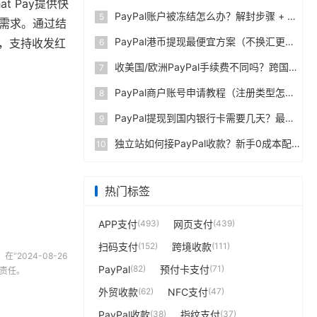
t Pay提供快
PayPal账户被冻结怎么办？解封步骤 + 防止再次限制指南
5
户需求。通过结
PayPal港币提现最便宜方案（不换汇更省钱）
择，支持收发红
6
收美国/欧洲PayPal手续费不同吗？跨国费率表曝光
7
PayPal商户账号申请教程（注册类型怎么选？避坑指南）
8
PayPal提现到国内银行卡需要几天？最便宜的方法公布
9
独立站如何接PayPal收款？新手0成本配置教程
10
热门标签
APP支付
(493)
网页支付
(439)
扫码支付
(152)
跨境收款
(111)
在“2024-08-26
PayPal
(82)
预付卡支付
(71)
何责任。
外贸收款
(62)
NFC支付
(47)
PayPal收款
(38)
指纹支付
(37)