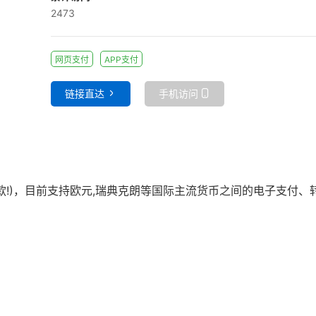
2473
网页支付
APP支付
链接直达
手机访问
付款!)，目前支持欧元,瑞典克朗等国际主流货币之间的电子支付、