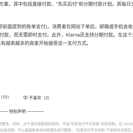
付解决方案，其中包括直接付款、“先买后付”和分期付款计划。其每日
即前面提到的账单支付)。消费者在网站下单后，邮箱或手机会收到Kl
间付款，而无需即时支付。此外，Klarna还支持分期付款。在这
因此有越来越多的商家开始接受这一支付方式。
南
（
10
）
不喜欢（
2
）
特别声明
完整性，同时，对于该外部链接的指向，不由“
石南支付平台导航
”实际控制，在“2024-08
出现违规，可以直接联系网站管理员进行删除，“
石南支付平台导航
”不承担任何责任