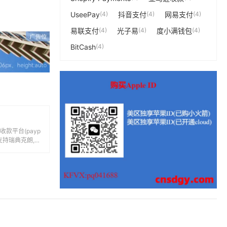
UseePay
(4)
抖音支付
(4)
网易支付
(4)
易联支付
(4)
光子易
(4)
度小满钱包
(4)
BitCash
(4)
收款平台(payp
支持瑞典克朗,欧