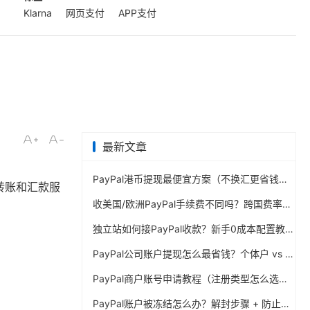
Klarna
网页支付
APP支付
最新文章
PayPal港币提现最便宜方案（不换汇更省钱）
转账和汇款服
收美国/欧洲PayPal手续费不同吗？跨国费率表曝光
独立站如何接PayPal收款？新手0成本配置教程
PayPal公司账户提现怎么最省钱？个体户 vs 公司对比
PayPal商户账号申请教程（注册类型怎么选？避坑指南）
PayPal账户被冻结怎么办？解封步骤 + 防止再次限制指南