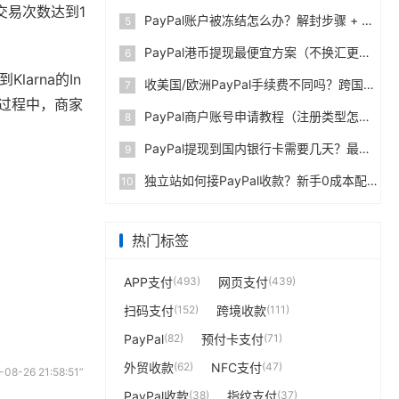
交易次数达到1
PayPal账户被冻结怎么办？解封步骤 + 防止再次限制指南
5
PayPal港币提现最便宜方案（不换汇更省钱）
6
arna的In
收美国/欧洲PayPal手续费不同吗？跨国费率表曝光
7
个过程中，商家
PayPal商户账号申请教程（注册类型怎么选？避坑指南）
8
PayPal提现到国内银行卡需要几天？最便宜的方法公布
9
独立站如何接PayPal收款？新手0成本配置教程
10
热门标签
APP支付
(493)
网页支付
(439)
扫码支付
(152)
跨境收款
(111)
PayPal
(82)
预付卡支付
(71)
外贸收款
(62)
NFC支付
(47)
-26 21:58:51”
。
PayPal收款
(38)
指纹支付
(37)