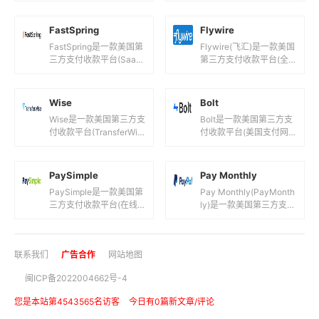
目前支持人民币,港元,美
台!)，目前支持美元等国
元,欧元,英镑,日...
际主流货币之间的电子
FastSpring
Flywire
支...
FastSpring是一款美国第
Flywire(飞汇)是一款美国
三方支付收款平台(SaaS
第三方支付收款平台(全
订阅类产品支付处理平
球跨境支付服务！)，目
台！)，目前支持美元,欧
前支持人民币,美元,欧元
元等国际主流货币之...
等国际主流货币之间的...
Wise
Bolt
Wise是一款美国第三方支
Bolt是一款美国第三方支
付收款平台(TransferWis
付收款平台(美国支付网
e国际汇款转账服务平
关平台！)，目前支持美
台！)，目前支持美元,欧
元,欧元等国际主流货币之
元,英镑等国际主...
间的电子支付、转账和汇
PaySimple
Pay Monthly
款服...
PaySimple是一款美国第
Pay Monthly(PayMonth
三方支付收款平台(在线
ly)是一款美国第三方支付
支付解决方案！)，目前
收款平台(paypal旗下先
支持美元,欧元等国际主流
买后付平台！)，目前支
货币之间的电子支付、
持美...
联系我们
广告合作
网站地图
转...
闽ICP备2022004662号-4
您是本站第4543565名访客
今日有0篇新文章/评论