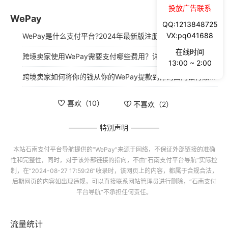
投放广告联系
WePay
QQ:1213848725
VX:pq041688
WePay是什么支付平台?2024年最新版注册使用指南
在线时间
跨境卖家使用WePay需要支付哪些费用？详解​WePay收费说明（2025年最新版）
13:00 ~ 2:00
跨境卖家如何将你的钱从你的WePay提款到你的国内银行账户?
喜欢（
10
）
不喜欢（
2
）
特别声明
本站
石南支付平台导航
提供的“
WePay
”来源于网络，不保证外部链接的准确
性和完整性，同时，对于该外部链接的指向，不由“
石南支付平台导航
”实际控
制，在“2024-08-27 17:59:26”收录时，该网页上的内容，都属于合规合法，
后期网页的内容如出现违规，可以直接联系网站管理员进行删除，“
石南支付
平台导航
”不承担任何责任。
流量统计