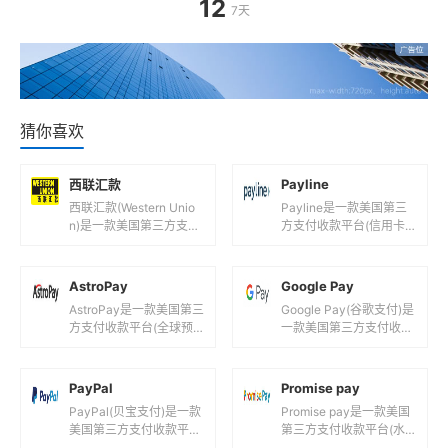
12
7天
猜你喜欢
西联汇款
Payline
西联汇款(Western Unio
Payline是一款美国第三
n)是一款美国第三方支付
方支付收款平台(信用卡
收款平台(世界上领先的
在线支付平台！)，目前
特快汇款公司!)，目前支
支持美元,欧元等国际主流
持美元,欧元,港...
货币之间的电子支付、转
AstroPay
Google Pay
账...
AstroPay是一款美国第三
Google Pay(谷歌支付)是
方支付收款平台(全球预
一款美国第三方支付收款
付虚拟卡！)，目前支持
平台(谷歌旗下安全付款
美元,欧元等国际主流货币
服务！)，目前支持美元,
之间的电子支付、转账
国际主要流通货币等...
PayPal
Promise pay
和...
PayPal(贝宝支付)是一款
Promise pay是一款美国
美国第三方支付收款平台
第三方支付收款平台(水
(全球最大的支付工具!)，
电费到许可费的支付平