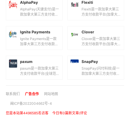
货币之间的电子支付、转
货币之间的电子支付、转
AlphaPay
Flexiti
账和...
账...
AlphaPay(天捷支付)是一
Flexiti是一款加拿大第三
款加拿大第三方支付收款
方支付收款平台(加拿大
平台(加拿大一站式聚合
支付平台！)，目前支持
支付金融平台！)，目前
加元等国际主流货币之间
支持加元等国际主流货
的电子支付、转账和汇款
Ignite Payments
Clover
币...
服...
Ignite Payments是一款
Clover是一款加拿大第三
加拿大第三方支付收款平
方支付收款平台(加拿大
台(加拿大支付网关！)，
移动支付POS网关！)，
目前支持加元等国际主流
目前支持加元等国际主流
货币之间的电子支...
货币之间的电子支付、转
paxum
SnapPay
账...
paxum是一款加拿大第三
SnapPay(闪付科技)是一
方支付收款平台(全球范
款加拿大第三方支付收款
围内的货币服务业
平台(加拿大跨境海淘支
务！)，目前支持美元等
付平台！)，目前支持当
国际主流货币之间的电子
地货币等国际主流货币之
联系我们
广告合作
网站地图
支付、转账和...
间...
闽ICP备2022004662号-4
您是本站第4496585名访客
今日有0篇新文章/评论