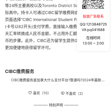
等24所主要高校以及Toronto District School Board的国
际高中。持卡人可通过CIBC留学缴费网或在学校官网缴费
投放广告联系
页面选择“CIBC International Student Pay”使用银联卡
QQ:1213848725
(卡号以62开头)支付学费，直接输入缴费金额即可按照当
VX:pq041688
天汇率转换成人民币金额，不占用外汇额度，省去兑换加
在线时间
币的步骤。此外，CIBC还为留学生提供GIC服务，帮助你
13:00 ~ 2:00
更加便捷地获得留学许可。
CIBC缴费服务
CIBC缴费服务是加拿大什么支付平台?靠谱吗?2024年最新版注册使用指南
喜欢（
10
）
不喜欢（
2
）
特别声明