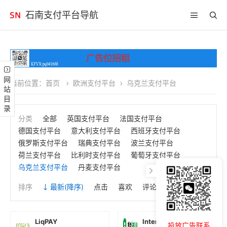
石南支付平台导航
网站目录
当前位置：
首页
欧洲支付平台
乌克兰支付平台
分类
全部
英国支付平台
法国支付平台
德国支付平台
意大利支付平台
西班牙支付平台
俄罗斯支付平台
瑞典支付平台
波兰支付平台
荷兰支付平台
比利时支付平台
葡萄牙支付平台
乌克兰支付平台
丹麦支付平台
排序
最新
(降序)
点击
喜欢
评论
LiqPAY
Interkassa
投放广告联系