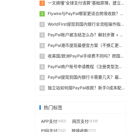
一文搞懂“全球支付清算”基础原理，建立跨境支付底层认知
2
Flywire与PayPal哪家更适合跨境收款？收费到账体验全面评测
3
WorldFirst提现到国内银行全流程操作指南，卖家必读完整攻略
4
PayPal账户被冻结怎么办？解封步骤 + 防止再次限制指南
5
PayPal港币提现最便宜方案（不换汇更省钱）
6
收美国/欧洲PayPal手续费不同吗？跨国费率表曝光
7
PayPal商户账号申请教程（注册类型怎么选？避坑指南）
8
PayPal提现到国内银行卡需要几天？最便宜的方法公布
9
独立站如何接PayPal收款？新手0成本配置教程
10
热门标签
APP支付
(493)
网页支付
(439)
扫码支付
(152)
跨境收款
(111)