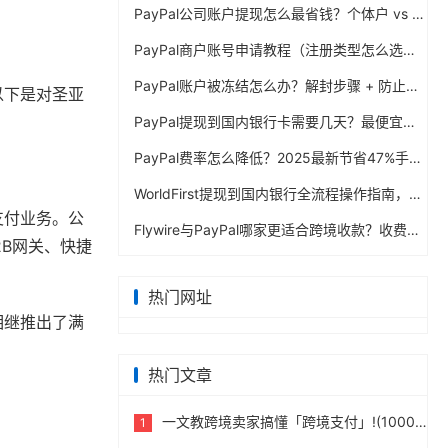
PayPal公司账户提现怎么最省钱？个体户 vs 公司对比
PayPal商户账号申请教程（注册类型怎么选？避坑指南）
PayPal账户被冻结怎么办？解封步骤 + 防止再次限制指南
以下是对圣亚
PayPal提现到国内银行卡需要几天？最便宜的方法公布
PayPal费率怎么降低？2025最新节省47%手续费方案
WorldFirst提现到国内银行全流程操作指南，卖家必读完整攻略
支付业务。公
Flywire与PayPal哪家更适合跨境收款？收费到账体验全面评测
2B网关、快捷
热门网址
相继推出了满
热门文章
一文教跨境卖家搞懂「跨境支付」!(10000字)
1