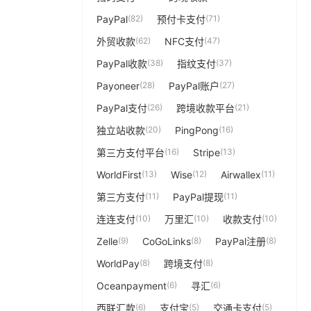
PayPal
(82)
预付卡支付
(71)
外贸收款
(62)
NFC支付
(47)
PayPal收款
(38)
指纹支付
(37)
Payoneer
(28)
PayPal账户
(27)
PayPal支付
(26)
跨境收款平台
(21)
独立站收款
(20)
PingPong
(16)
第三方支付平台
(16)
Stripe
(13)
WorldFirst
(13)
Wise
(12)
Airwallex
(11)
第三方支付
(11)
PayPal提现
(11)
连连支付
(10)
万里汇
(10)
收款支付
(10)
Zelle
(9)
CoGoLinks
(8)
PayPal注册
(8)
WorldPay
(8)
跨境支付
(8)
Oceanpayment
(6)
寻汇
(6)
西联汇款
(6)
支付宝
(5)
交通卡支付
(5)