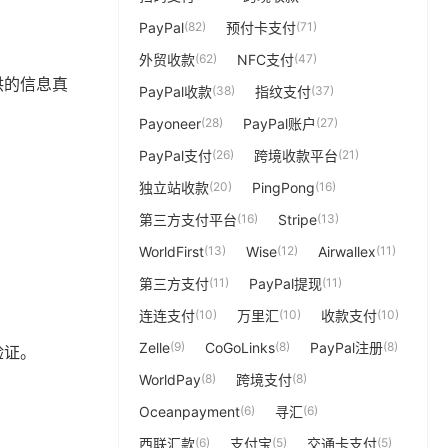
PayPal
(82)
预付卡支付
(71)
外贸收款
(62)
NFC支付
(47)
供的信息真
PayPal收款
(38)
指纹支付
(37)
Payoneer
(28)
PayPal账户
(27)
PayPal支付
(26)
跨境收款平台
(21)
独立站收款
(20)
PingPong
(16)
第三方支付平台
(16)
Stripe
(13)
WorldFirst
(13)
Wise
(12)
Airwallex
(11)
第三方支付
(11)
PayPal提现
(11)
连连支付
(10)
万里汇
(10)
收款支付
(10)
Zelle
(9)
CoGoLinks
(8)
PayPal注册
(8)
验证。
WorldPay
(8)
跨境支付
(8)
Oceanpayment
(6)
寻汇
(6)
西联汇款
(6)
支付宝
(5)
交通卡支付
(5)