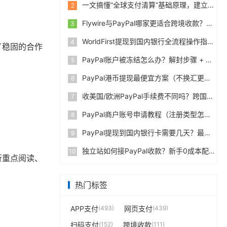
一文搞懂“全球支付清算”基础原理，建立跨境支付底层认知
2
Flywire与PayPal哪家更适合跨境收款？收费到账体验全面评测
3
WorldFirst提现到国内银行全流程操作指南，卖家必读完整攻略
4
了稳固的合作
PayPal账户被冻结怎么办？解封步骤 + 防止再次限制指南
5
PayPal港币提现最便宜方案（不换汇更省钱）
6
收美国/欧洲PayPal手续费不同吗？跨国费率表曝光
7
PayPal商户账号申请教程（注册类型怎么选？避坑指南）
8
PayPal提现到国内银行卡需要几天？最便宜的方法公布
9
独立站如何接PayPal收款？新手0成本配置教程
10
行重点阅读、
热门标签
APP支付
(493)
网页支付
(439)
扫码支付
(152)
跨境收款
(111)