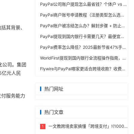
PayPal公司账户提现怎么最省钱？个体户 vs 公司对比
PayPal商户账号申请教程（注册类型怎么选？避坑指南）
PayPal账户被冻结怎么办？解封步骤 + 防止再次限制指南
包括其背景、
PayPal提现到国内银行卡需要几天？最便宜的方法公布
PayPal费率怎么降低？2025最新节省47%手续费方案
WorldFirst提现到国内银行全流程操作指南，卖家必读完整攻略
团化公司。集团
Flywire与PayPal哪家更适合跨境收款？收费到账体验全面评测
5亿元人民
热门网址
支付服务能力
热门文章
一文教跨境卖家搞懂「跨境支付」!(10000字)
1