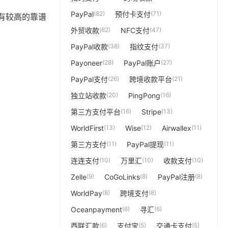
PayPal
(82)
预付卡支付
(71)
有较高的靠谱
外贸收款
(62)
NFC支付
(47)
PayPal收款
(38)
指纹支付
(37)
Payoneer
(28)
PayPal账户
(27)
PayPal支付
(26)
跨境收款平台
(21)
独立站收款
(20)
PingPong
(16)
第三方支付平台
(16)
Stripe
(13)
WorldFirst
(13)
Wise
(12)
Airwallex
(11)
第三方支付
(11)
PayPal提现
(11)
连连支付
(10)
万里汇
(10)
收款支付
(10)
Zelle
(9)
CoGoLinks
(8)
PayPal注册
(8)
WorldPay
(8)
跨境支付
(8)
Oceanpayment
(6)
寻汇
(6)
西联汇款
(6)
支付宝
(5)
交通卡支付
(5)