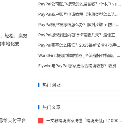
PayPal公司账户提现怎么最省钱？个体户 vs 公司对比
PayPal商户账号申请教程（注册类型怎么选？避坑指南）
PayPal账户被冻结怎么办？解封步骤 + 防止再次限制指南
PayPal提现到国内银行卡需要几天？最便宜的方法公布
海，轻松、高效
的本地化支
PayPal费率怎么降低？2025最新节省47%手续费方案
WorldFirst提现到国内银行全流程操作指南，卖家必读完整攻略
Flywire与PayPal哪家更适合跨境收款？收费到账体验全面评测
热门网址
热门文章
易给支付平台
一文教跨境卖家搞懂「跨境支付」!(10000字)
1