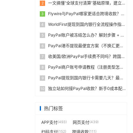
一文搞懂“全球支付清算”基础原理，建立跨境支付底层认知
2
Flywire与PayPal哪家更适合跨境收款？收费到账体验全面评测
3
WorldFirst提现到国内银行全流程操作指南，卖家必读完整攻略
4
PayPal账户被冻结怎么办？解封步骤 + 防止再次限制指南
5
PayPal港币提现最便宜方案（不换汇更省钱）
6
收美国/欧洲PayPal手续费不同吗？跨国费率表曝光
7
PayPal商户账号申请教程（注册类型怎么选？避坑指南）
8
PayPal提现到国内银行卡需要几天？最便宜的方法公布
9
独立站如何接PayPal收款？新手0成本配置教程
10
热门标签
APP支付
(493)
网页支付
(439)
扫码支付
(152)
跨境收款
(111)