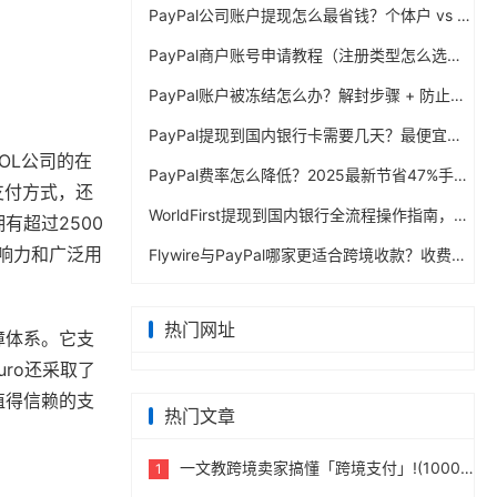
PayPal公司账户提现怎么最省钱？个体户 vs 公司对比
PayPal商户账号申请教程（注册类型怎么选？避坑指南）
PayPal账户被冻结怎么办？解封步骤 + 防止再次限制指南
PayPal提现到国内银行卡需要几天？最便宜的方法公布
UOL公司的在
PayPal费率怎么降低？2025最新节省47%手续费方案
支付方式，还
WorldFirst提现到国内银行全流程操作指南，卖家必读完整攻略
有超过2500
响力和广泛用
Flywire与PayPal哪家更适合跨境收款？收费到账体验全面评测
热门网址
障体系。它支
ro还采取了
值得信赖的支
热门文章
一文教跨境卖家搞懂「跨境支付」!(10000字)
1