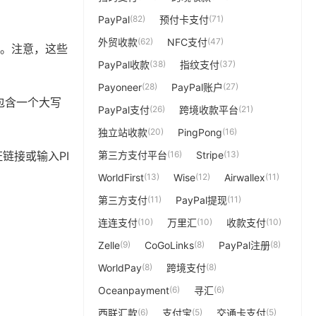
PayPal
(82)
预付卡支付
(71)
外贸收款
(62)
NFC支付
(47)
等。注意，这些
PayPal收款
(38)
指纹支付
(37)
Payoneer
(28)
PayPal账户
(27)
包含一个大写
PayPal支付
(26)
跨境收款平台
(21)
独立站收款
(20)
PingPong
(16)
链接或输入PI
第三方支付平台
(16)
Stripe
(13)
WorldFirst
(13)
Wise
(12)
Airwallex
(11)
第三方支付
(11)
PayPal提现
(11)
连连支付
(10)
万里汇
(10)
收款支付
(10)
Zelle
(9)
CoGoLinks
(8)
PayPal注册
(8)
WorldPay
(8)
跨境支付
(8)
Oceanpayment
(6)
寻汇
(6)
西联汇款
(6)
支付宝
(5)
交通卡支付
(5)