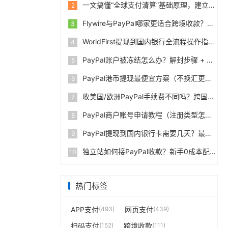
一文搞懂“全球支付清算”基础原理，建立跨境支付底层认知
2
Flywire与PayPal哪家更适合跨境收款？收费到账体验全面评测
3
WorldFirst提现到国内银行全流程操作指南，卖家必读完整攻略
4
PayPal账户被冻结怎么办？解封步骤 + 防止再次限制指南
5
PayPal港币提现最便宜方案（不换汇更省钱）
6
收美国/欧洲PayPal手续费不同吗？跨国费率表曝光
7
PayPal商户账号申请教程（注册类型怎么选？避坑指南）
8
PayPal提现到国内银行卡需要几天？最便宜的方法公布
9
独立站如何接PayPal收款？新手0成本配置教程
10
热门标签
APP支付
(493)
网页支付
(439)
扫码支付
(152)
跨境收款
(111)