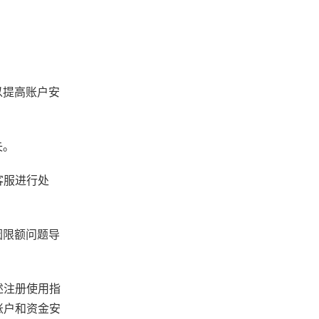
以提高账户安
失。
客服进行处
因限额问题导
述注册使用指
账户和资金安