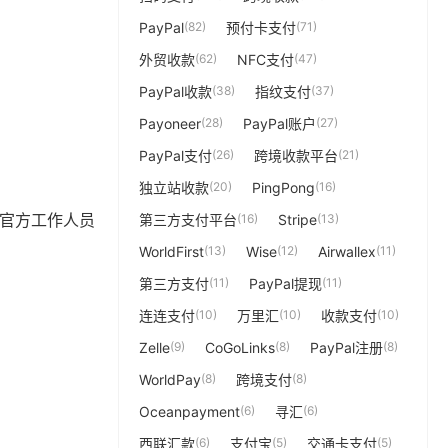
PayPal
(82)
预付卡支付
(71)
外贸收款
(62)
NFC支付
(47)
PayPal收款
(38)
指纹支付
(37)
Payoneer
(28)
PayPal账户
(27)
PayPal支付
(26)
跨境收款平台
(21)
独立站收款
(20)
PingPong
(16)
ts官方工作人员
第三方支付平台
(16)
Stripe
(13)
WorldFirst
(13)
Wise
(12)
Airwallex
(11)
第三方支付
(11)
PayPal提现
(11)
连连支付
(10)
万里汇
(10)
收款支付
(10)
Zelle
(9)
CoGoLinks
(8)
PayPal注册
(8)
WorldPay
(8)
跨境支付
(8)
Oceanpayment
(6)
寻汇
(6)
西联汇款
(6)
支付宝
(5)
交通卡支付
(5)