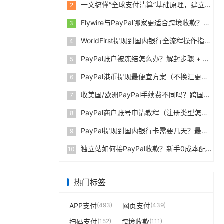
一文搞懂“全球支付清算”基础原理，建立跨境支付底层认知
2
Flywire与PayPal哪家更适合跨境收款？收费到账体验全面评测
3
WorldFirst提现到国内银行全流程操作指南，卖家必读完整攻略
4
PayPal账户被冻结怎么办？解封步骤 + 防止再次限制指南
5
PayPal港币提现最便宜方案（不换汇更省钱）
6
收美国/欧洲PayPal手续费不同吗？跨国费率表曝光
7
PayPal商户账号申请教程（注册类型怎么选？避坑指南）
8
PayPal提现到国内银行卡需要几天？最便宜的方法公布
9
独立站如何接PayPal收款？新手0成本配置教程
10
热门标签
APP支付
(493)
网页支付
(439)
扫码支付
(152)
跨境收款
(111)