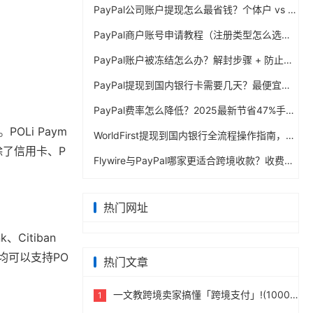
PayPal公司账户提现怎么最省钱？个体户 vs 公司对比
PayPal商户账号申请教程（注册类型怎么选？避坑指南）
PayPal账户被冻结怎么办？解封步骤 + 防止再次限制指南
PayPal提现到国内银行卡需要几天？最便宜的方法公布
PayPal费率怎么降低？2025最新节省47%手续费方案
OLi Paym
WorldFirst提现到国内银行全流程操作指南，卖家必读完整攻略
除了信用卡、P
Flywire与PayPal哪家更适合跨境收款？收费到账体验全面评测
热门网址
、Citiban
行均可以支持PO
热门文章
一文教跨境卖家搞懂「跨境支付」!(10000字)
1