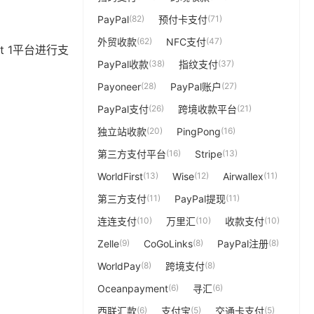
PayPal
(82)
预付卡支付
(71)
外贸收款
(62)
NFC支付
(47)
 1平台进行支
PayPal收款
(38)
指纹支付
(37)
Payoneer
(28)
PayPal账户
(27)
PayPal支付
(26)
跨境收款平台
(21)
独立站收款
(20)
PingPong
(16)
第三方支付平台
(16)
Stripe
(13)
WorldFirst
(13)
Wise
(12)
Airwallex
(11)
第三方支付
(11)
PayPal提现
(11)
连连支付
(10)
万里汇
(10)
收款支付
(10)
Zelle
(9)
CoGoLinks
(8)
PayPal注册
(8)
WorldPay
(8)
跨境支付
(8)
Oceanpayment
(6)
寻汇
(6)
西联汇款
(6)
支付宝
(5)
交通卡支付
(5)