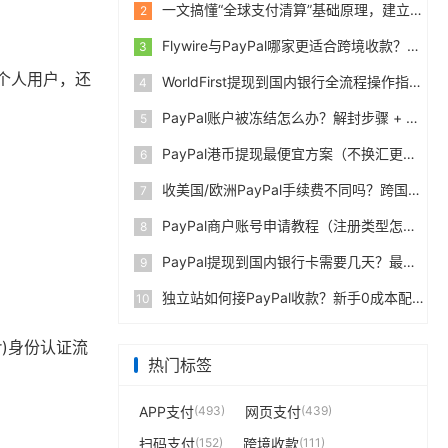
一文搞懂“全球支付清算”基础原理，建立跨境支付底层认知
2
Flywire与PayPal哪家更适合跨境收款？收费到账体验全面评测
3
个人用户，还
WorldFirst提现到国内银行全流程操作指南，卖家必读完整攻略
4
PayPal账户被冻结怎么办？解封步骤 + 防止再次限制指南
5
PayPal港币提现最便宜方案（不换汇更省钱）
6
收美国/欧洲PayPal手续费不同吗？跨国费率表曝光
7
PayPal商户账号申请教程（注册类型怎么选？避坑指南）
8
PayPal提现到国内银行卡需要几天？最便宜的方法公布
9
独立站如何接PayPal收款？新手0成本配置教程
10
r)身份认证流
热门标签
APP支付
(493)
网页支付
(439)
扫码支付
(152)
跨境收款
(111)