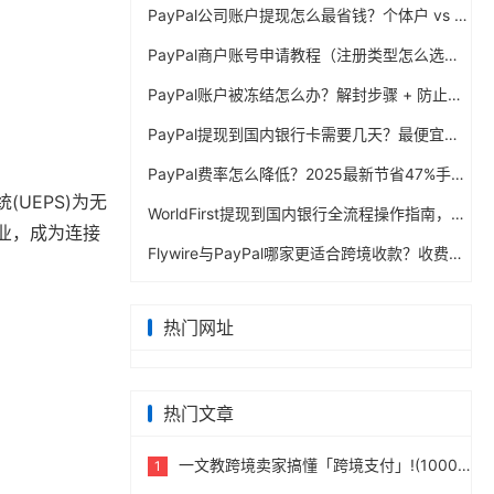
PayPal公司账户提现怎么最省钱？个体户 vs 公司对比
PayPal商户账号申请教程（注册类型怎么选？避坑指南）
PayPal账户被冻结怎么办？解封步骤 + 防止再次限制指南
PayPal提现到国内银行卡需要几天？最便宜的方法公布
PayPal费率怎么降低？2025最新节省47%手续费方案
UEPS)为无
WorldFirst提现到国内银行全流程操作指南，卖家必读完整攻略
业，成为连接
Flywire与PayPal哪家更适合跨境收款？收费到账体验全面评测
热门网址
热门文章
一文教跨境卖家搞懂「跨境支付」!(10000字)
1