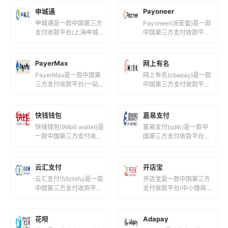
1 平台背景...
汇通支持多种主流货币，
申城通
Payoneer
包括但不限...
申城通是一款中国第三方
Payoneer(派安盈)是一款
支付收款平台(上海申城
中国第三方支付收款平台
通商务有限公司！)，目
(全球创新型跨境支付数
前支持人民币等国际主流
字平台!)，目前支持人民
货币之间的电子支付、转
币,美元,欧元,英镑...
PayerMax
网上有名
账和汇款服...
PayerMax是一款中国第
网上有名(cbapay)是一款
三方支付收款平台(一站
中国第三方支付收款平台
式跨境支付平台！)，目
(山东网上有名网络科技
前支持人民币,港元,美元
有限公司！)，目前支持
等国际主流货币之间的电
人民币等国际主流货币之
快钱钱包
嘉易支付
子...
间...
快钱钱包(99bill wallet)是
嘉易支付(sdtk)是一款中
一款中国第三方支付收款
国第三方支付收款平台
平台(快钱旗下支付钱
(徽通商务卡安徽圣德天
包！)，目前支持人民币
开信息科技！)，目前支
等国际主流货币之...
持人民币等国际主流货币
云汇支付
开店宝
之间的...
云汇支付(56zhifu)是一款
开店宝是一款中国第三方
中国第三方支付收款平台
支付收款平台(中小微商
(在线支付收款通道服
家提供全国范围银行卡收
务!)，目前支持人民币等
单服务！)，目前支持人
国际主流货币之间的电
民币等国际主流货币之间
花呗
Adapay
子...
的电子支付...