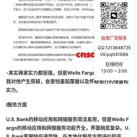
投放广告联系
QQ:1213848725
VX:pq041688
在线时间
13:00 ~ 2:00
-其实两家实力都挺强，但是Wells Fargo之前的丑闻会让
我对他产生质疑，会害怕重蹈覆辙以及怀疑银行的储备和
实力。
l服务方面
U.S. Bank的移动应用和网银服务简洁易用，但是Wells F
argo的移动应用和网银服务功能齐全，界面稍显复杂。U.
S. Bank客服响应速度快，在本地化服务方面评价较高。