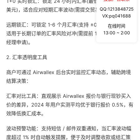
T+0 实时锁汇：锁定 24 小时内汇率(最低锁汇金额 5 万
QQ:1213848725
美元)，适合应对短期汇率波动(需提交贸易合同及报关单);
VX:pq041688
远期锁汇：可锁定 1-6 个月汇率(支持 ±0.05 区间波动)，
在线时间
13:00 ~ 2:00
适用于长期订单的汇率风险对冲(需提前 1 个工作日向客户
经理申请)。
2. 汇率透明度工具
商户可通过 Airwallex 后台实时监控汇率动态，辅助跨境
结算决策：
汇率对比工具：直观展示 Airwallex 报价与银行现钞买入
价的差异，2024 年用户实测平均优于银行报价 0.5%，有
效降低换汇成本。
波动预警功能：支持短信 / 邮件双重通知，当汇率波动幅
度超过 1% 时自动触发提醒，便于及时调整收款或结汇策