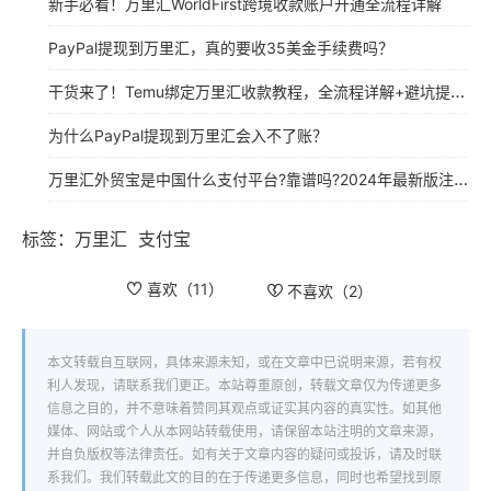
新手必看！万里汇WorldFirst跨境收款账户开通全流程详解
PayPal提现到万里汇，真的要收35美金手续费吗？
干货来了！Temu绑定万里汇收款教程，全流程详解+避坑提醒！
为什么PayPal提现到万里汇会入不了账？
万里汇外贸宝是中国什么支付平台?靠谱吗?2024年最新版注册使用指南
标签：
万里汇
支付宝
喜欢（
11
）
不喜欢（
2
）
本文转载自互联网，具体来源未知，或在文章中已说明来源，若有权
利人发现，请联系我们更正。本站尊重原创，转载文章仅为传递更多
信息之目的，并不意味着赞同其观点或证实其内容的真实性。如其他
媒体、网站或个人从本网站转载使用，请保留本站注明的文章来源，
并自负版权等法律责任。如有关于文章内容的疑问或投诉，请及时联
系我们。我们转载此文的目的在于传递更多信息，同时也希望找到原