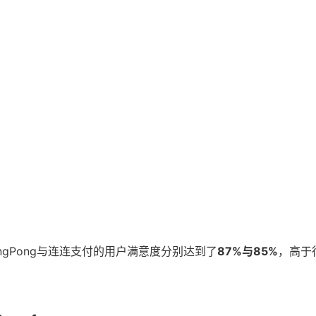
ngPong与连连支付的用户满意度分别达到了
87%与85%
，高于