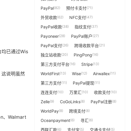
PayPal
(82)
预付卡支付
(71)
外贸收款
(62)
NFC支付
(47)
PayPal收款
(38)
指纹支付
(37)
Payoneer
(28)
PayPal账户
(27)
PayPal支付
(26)
跨境收款平台
(21)
台均已通过Wis
独立站收款
(20)
PingPong
(16)
第三方支付平台
(16)
Stripe
(13)
%。这说明虽然
WorldFirst
(13)
Wise
(12)
Airwallex
(11)
第三方支付
(11)
PayPal提现
(11)
连连支付
(10)
万里汇
(10)
收款支付
(10)
Zelle
(9)
CoGoLinks
(8)
PayPal注册
(8)
WorldPay
(8)
跨境支付
(8)
Walmart
Oceanpayment
(6)
寻汇
(6)
西联汇款
(6)
支付宝
(5)
交通卡支付
(5)