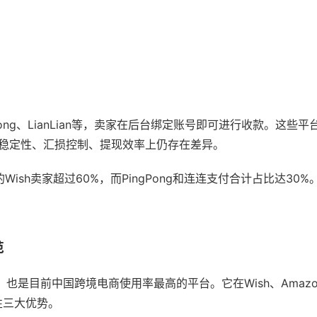
Pong、LianLian等，卖家在后台绑定账号即可进行收款。这些平
稳定性、汇损控制、提现效率上仍存在差异。
r的Wish卖家超过60%，而PingPong和连连支付合计占比达30
。
范
一，也是目前中国跨境电商使用率最高的平台。它在Wish、Amazon、
性三大优势。