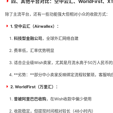
四、其他平台对比：空中云汇、WorldFirst、XTr
除了主流平台，还有一些功能强大但相对小众的收款方式：
1. 空中云汇（Airwallex）：
科技型金融公司
，全球外汇网络自建
费率低，汇率优势明显
适合企业级Wish卖家，尤其是月流水高于50万人民币
**劣势：**部分中小卖家反映绑定流程较繁琐，客服响
2. WorldFirst（万里汇）：
曾被阿里巴巴收购
，在Wish收款中偏少使用
收款稳定，但提现时间相对较长（48小时内）