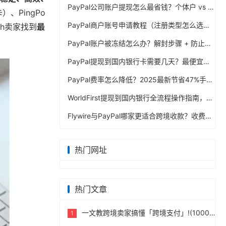
PayPal公司账户提现怎么最省钱？个体户 vs 公司对比
、PingPo
PayPal商户账号申请教程（注册类型怎么选？避坑指南）
sh卖家找到
最
PayPal账户被冻结怎么办？解封步骤 + 防止再次限制指南
PayPal提现到国内银行卡需要几天？最便宜的方法公布
PayPal费率怎么降低？2025最新节省47%手续费方案
WorldFirst提现到国内银行全流程操作指南，卖家必读完整攻略
Flywire与PayPal哪家更适合跨境收款？收费到账体验全面评测
热门网址
热门文章
一文教跨境卖家搞懂「跨境支付」!(10000字)
1