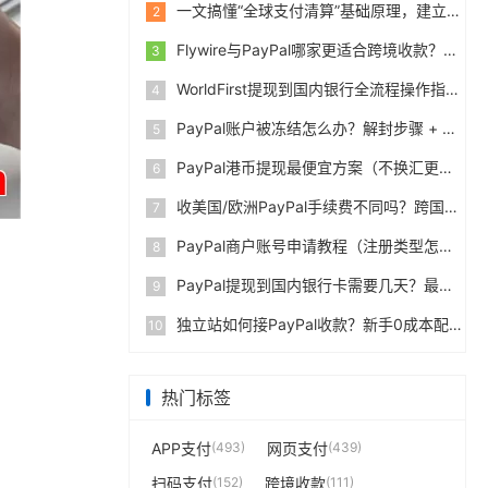
一文搞懂“全球支付清算”基础原理，建立跨境支付底层认知
2
Flywire与PayPal哪家更适合跨境收款？收费到账体验全面评测
3
WorldFirst提现到国内银行全流程操作指南，卖家必读完整攻略
4
PayPal账户被冻结怎么办？解封步骤 + 防止再次限制指南
5
PayPal港币提现最便宜方案（不换汇更省钱）
6
收美国/欧洲PayPal手续费不同吗？跨国费率表曝光
7
PayPal商户账号申请教程（注册类型怎么选？避坑指南）
8
PayPal提现到国内银行卡需要几天？最便宜的方法公布
9
独立站如何接PayPal收款？新手0成本配置教程
10
热门标签
APP支付
(493)
网页支付
(439)
扫码支付
(152)
跨境收款
(111)