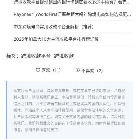
跨境收款平台提现到国内银行卡到底要收多少手续费？看完你就懂了！
Payoneer与WorldFirst汇率差距大吗？跨境电商如何选择更省钱的收款平台
中东跨境电商常用收款平台全解析（推荐）
2025年加拿大10大主流收款平台排行榜详解
标签：
跨境收款平台
跨境收款
喜欢（
11
）
不喜欢（
2
）
本文转载自互联网，具体来源未知，或在文章中已说明来源，若有权
利人发现，请联系我们更正。本站尊重原创，转载文章仅为传递更多
信息之目的，并不意味着赞同其观点或证实其内容的真实性。如其他
媒体、网站或个人从本网站转载使用，请保留本站注明的文章来源，
并自负版权等法律责任。如有关于文章内容的疑问或投诉，请及时联
系我们。我们转载此文的目的在于传递更多信息，同时也希望找到原
作者，感谢各位读者的支持！