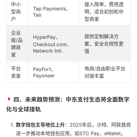
中小
接入简单，费用透
Tap Payments、
型商
明，适合初创和中
Telr
户
型商家
企业
提供定制解决方
HyperPay、
级/品
案，安全合规性更
Checkout.com、
牌商
Network Intl.
强
家
平台
电商/自由职业平台
PayFort、
Payoneer
卖家
对接丰富
四、未来趋势预测：中东支付生态将全面数字
化与全球接轨
数字钱包主导地位上升
：2025年后，沙特、阿联酋将
进一步推动本地钱包应用，如STC Pay、eWallet。