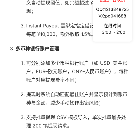
义自动提现阈值，如余额超过 ¥5,000 时自动提
QQ:1213848725
现；
VX:pq041688
Instant Payout 需绑定指定借记卡，提现限制为
在线时间
13:00 ~ 2:00
每笔 ¥10,000，额外收取 1.5%。
多币种银行账户管理
可分别添加多个币种银行账户（如 USD–美金账
户，EUR–欧元账户，CNY–人民币账户），每种
账户对应提现费率不同；
提现时系统自动匹配最佳账户并显示预计到账币
种与金额，减少手动操作出错风险；
支持批量提现 CSV 模板导入，单次批量最多处
理 200 笔提现请求。