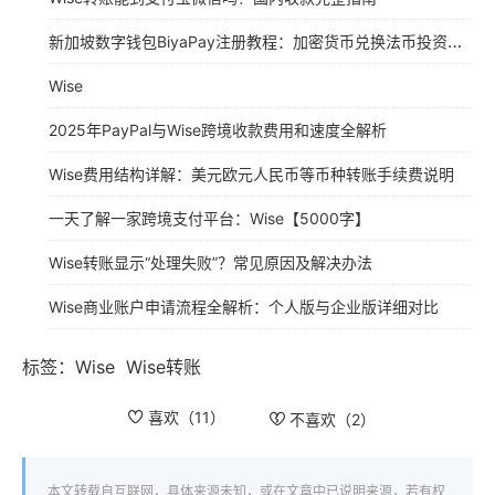
新加坡数字钱包BiyaPay注册教程：加密货币兑换法币投资港美股，出金华美银行或Wise防冻卡
Wise
2025年PayPal与Wise跨境收款费用和速度全解析
Wise费用结构详解：美元欧元人民币等币种转账手续费说明
一天了解一家跨境支付平台：Wise【5000字】
Wise转账显示“处理失败”？常见原因及解决办法
Wise商业账户申请流程全解析：个人版与企业版详细对比
标签：
Wise
Wise转账
喜欢（
11
）
不喜欢（
2
）
本文转载自互联网，具体来源未知，或在文章中已说明来源，若有权