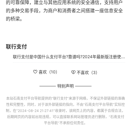
的可靠保障，建立与其他应用系统的安全通信，支持用户
的多种交易手段，为商户和消费者之间搭建一座信息安全
的桥梁。
联行支付
联行支付是中国什么支付平台?靠谱吗?2024年最新版注册使用指南
喜欢（
10
）
不喜欢（
3
）
特别声明
本站
石南支付平台导航
提供的“
联行支付
”来源于网络，不保证外部链接的准确
性和完整性，同时，对于该外部链接的指向，不由“
石南支付平台导航
”实际控
制，在“2024-08-24 21:27:41”收录时，该网页上的内容，都属于合规合法，
后期网页的内容如出现违规，可以直接联系网站管理员进行删除，“
石南支付
平台导航
”不承担任何责任。