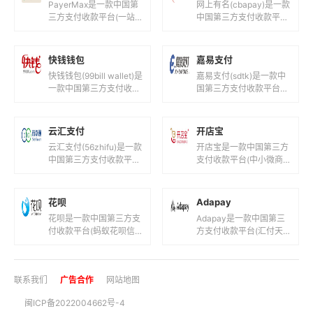
PayerMax是一款中国第
网上有名(cbapay)是一款
三方支付收款平台(一站
中国第三方支付收款平台
式跨境支付平台！)，目
(山东网上有名网络科技
前支持人民币,港元,美元
有限公司！)，目前支持
等国际主流货币之间的电
人民币等国际主流货币之
快钱钱包
嘉易支付
子...
间...
快钱钱包(99bill wallet)是
嘉易支付(sdtk)是一款中
一款中国第三方支付收款
国第三方支付收款平台
平台(快钱旗下支付钱
(徽通商务卡安徽圣德天
包！)，目前支持人民币
开信息科技！)，目前支
等国际主流货币之...
持人民币等国际主流货币
云汇支付
开店宝
之间的...
云汇支付(56zhifu)是一款
开店宝是一款中国第三方
中国第三方支付收款平台
支付收款平台(中小微商
(在线支付收款通道服
家提供全国范围银行卡收
务!)，目前支持人民币等
单服务！)，目前支持人
国际主流货币之间的电
民币等国际主流货币之间
花呗
Adapay
子...
的电子支付...
花呗是一款中国第三方支
Adapay是一款中国第三
付收款平台(蚂蚁花呗信
方支付收款平台(汇付天
用支付！)，目前支持人
下聚合数字支付平台!)，
民币等国际主流货币之间
目前支持人民币,港元,美
的电子支付、转账和汇款
元等国际主流货币之间的
联系我们
广告合作
网站地图
服务。花呗...
电...
闽ICP备2022004662号-4