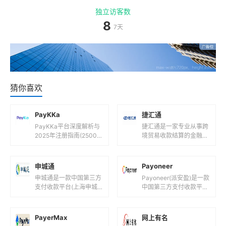
独立访客数
8
7天
猜你喜欢
PayKKa
捷汇通
PayKKa平台深度解析与
捷汇通是一家专业从事跨
2025年注册指南(2500
境贸易收款结算的金融科
字)一、PayKKa平台是什
技公司，其服务特点和相
么?核心定位与功能解析1.
关信息如下：支持货币捷
1 平台背景...
汇通支持多种主流货币，
申城通
Payoneer
包括但不限...
申城通是一款中国第三方
Payoneer(派安盈)是一款
支付收款平台(上海申城
中国第三方支付收款平台
通商务有限公司！)，目
(全球创新型跨境支付数
前支持人民币等国际主流
字平台!)，目前支持人民
货币之间的电子支付、转
币,美元,欧元,英镑...
PayerMax
网上有名
账和汇款服...