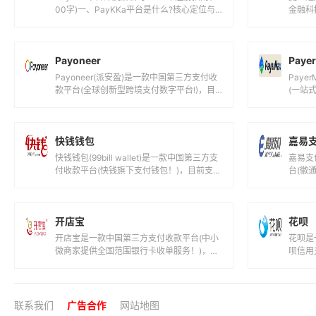
款平台(全球创新型跨境支付数字平台!)，目
(一站
前支持人民币,美元,欧元,英镑...
港元,
快钱钱包
嘉易
快钱钱包(99bill wallet)是一款中国第三方支
嘉易支
付收款平台(快钱旗下支付钱包！)，目前支持
台(徽
人民币等国际主流货币之...
前支持
开店宝
花呗
开店宝是一款中国第三方支付收款平台(中小
花呗是
微商家提供全国范围银行卡收单服务！)，目
呗信用
前支持人民币等国际主流货币之间的电子支
货币之
付...
呗...
联系我们
广告合作
网站地图
闽ICP备2022004662号-4
您是本站第4513392名访客
今日有0篇新文章/评论