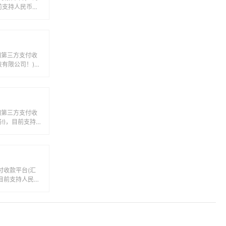
技有限公司！)，
之间...
中国第三方支付收
!)，目前支持
子...
付收款平台(汇
，目前支持人民
间的电...