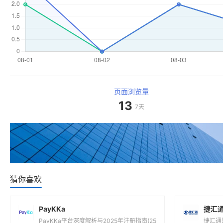
页面浏览量
13
7天
猜你喜欢
PayKKa
捷汇
PayKKa平台深度解析与2025年注册指南(25
捷汇通
00字)一、PayKKa平台是什么?核心定位与
金融科
功能解析1.1 平台背景...
下：支
括但不限
Payoneer
Paye
Payoneer(派安盈)是一款中国第三方支付收
Pay