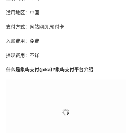
适用地区：中国
支付方式：网站网页,预付卡
入账费用：免费
提现费用：不详
什么是象屿支付(jxka)?象屿支付平台介绍
厦门象屿支付有限公司(以下简称“象屿支付”)成立于2003年
6月27日经中国人民银行审批通过，取得非金融机构支付业务许可