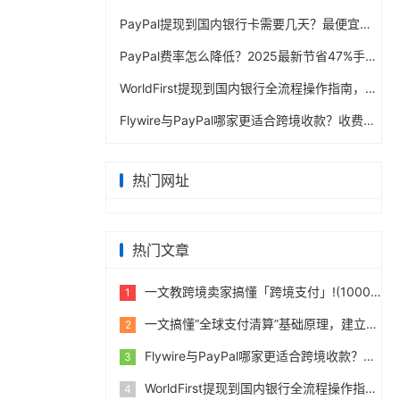
PayPal提现到国内银行卡需要几天？最便宜的方法公布
PayPal费率怎么降低？2025最新节省47%手续费方案
WorldFirst提现到国内银行全流程操作指南，卖家必读完整攻略
Flywire与PayPal哪家更适合跨境收款？收费到账体验全面评测
热门网址
热门文章
一文教跨境卖家搞懂「跨境支付」!(10000字)
1
一文搞懂“全球支付清算”基础原理，建立跨境支付底层认知
2
Flywire与PayPal哪家更适合跨境收款？收费到账体验全面评测
3
股。2012年
WorldFirst提现到国内银行全流程操作指南，卖家必读完整攻略
4
预付卡的发行与