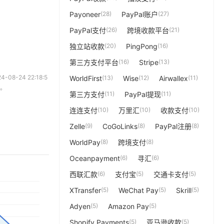
Payoneer
(28)
PayPal账户
(27)
08-24 22:18:5
PayPal支付
(26)
跨境收款平台
(21)
任。
独立站收款
(20)
PingPong
(16)
第三方支付平台
(16)
Stripe
(13)
WorldFirst
(13)
Wise
(12)
Airwallex
(11)
第三方支付
(11)
PayPal提现
(11)
连连支付
(10)
万里汇
(10)
收款支付
(10)
Zelle
(9)
CoGoLinks
(8)
PayPal注册
(8)
WorldPay
(8)
跨境支付
(8)
Oceanpayment
(6)
寻汇
(6)
西联汇款
(6)
支付宝
(5)
交通卡支付
(5)
XTransfer
(5)
WeChat Pay
(5)
Skrill
(5)
Adyen
(5)
Amazon Pay
(5)
Shopify Payments
(5)
亚马逊收款
(5)