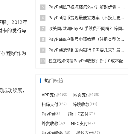
PayPal账户被冻结怎么办？解封步骤 + 防止再次限制指南
5
PayPal港币提现最便宜方案（不换汇更省钱）
6
心团购”作为
收美国/欧洲PayPal手续费不同吗？跨国费率表曝光
7
PayPal商户账号申请教程（注册类型怎么选？避坑指南）
8
PayPal提现到国内银行卡需要几天？最便宜的方法公布
9
司成功续展，
独立站如何接PayPal收款？新手0成本配置教程
10
热门标签
APP支付
(493)
网页支付
(439)
扫码支付
(152)
跨境收款
(111)
PayPal
(82)
预付卡支付
(71)
外贸收款
(62)
NFC支付
(47)
PayPal收款
(38)
指纹支付
(37)