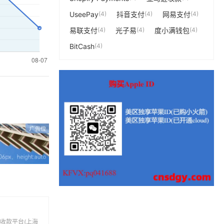
UseePay
(4)
抖音支付
(4)
网易支付
(4)
易联支付
(4)
光子易
(4)
度小满钱包
(4)
BitCash
(4)
收款平台(上海
前支持人民币等
付、转账和汇款
中国第三方支付收