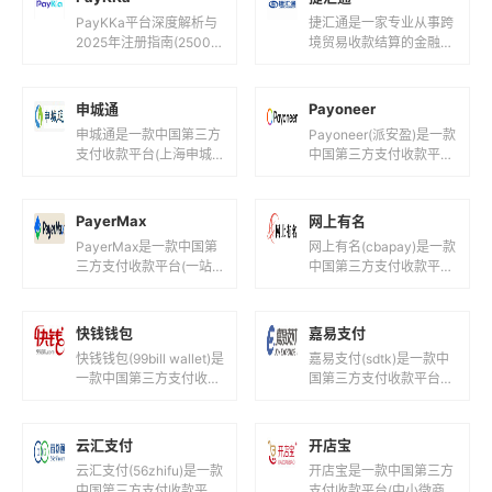
PayKKa平台深度解析与
捷汇通是一家专业从事跨
2025年注册指南(2500
境贸易收款结算的金融科
字)一、PayKKa平台是什
技公司，其服务特点和相
么?核心定位与功能解析1.
关信息如下：支持货币捷
1 平台背景...
汇通支持多种主流货币，
申城通
Payoneer
包括但不限...
申城通是一款中国第三方
Payoneer(派安盈)是一款
支付收款平台(上海申城
中国第三方支付收款平台
通商务有限公司！)，目
(全球创新型跨境支付数
前支持人民币等国际主流
字平台!)，目前支持人民
货币之间的电子支付、转
币,美元,欧元,英镑...
PayerMax
网上有名
账和汇款服...
PayerMax是一款中国第
网上有名(cbapay)是一款
三方支付收款平台(一站
中国第三方支付收款平台
式跨境支付平台！)，目
(山东网上有名网络科技
前支持人民币,港元,美元
有限公司！)，目前支持
等国际主流货币之间的电
人民币等国际主流货币之
快钱钱包
嘉易支付
子...
间...
快钱钱包(99bill wallet)是
嘉易支付(sdtk)是一款中
一款中国第三方支付收款
国第三方支付收款平台
平台(快钱旗下支付钱
(徽通商务卡安徽圣德天
包！)，目前支持人民币
开信息科技！)，目前支
等国际主流货币之...
持人民币等国际主流货币
云汇支付
开店宝
之间的...
云汇支付(56zhifu)是一款
开店宝是一款中国第三方
中国第三方支付收款平台
支付收款平台(中小微商