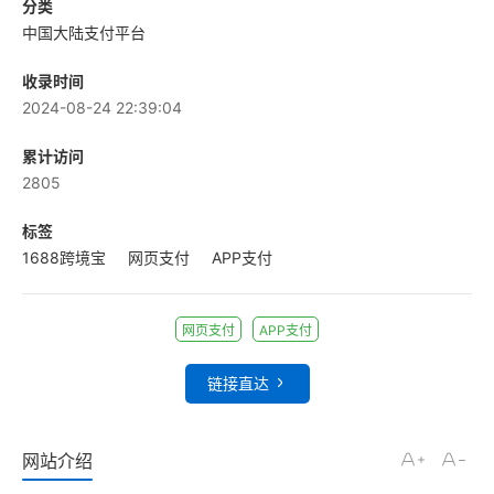
分类
中国大陆支付平台
收录时间
2024-08-24 22:39:04
累计访问
2805
标签
1688跨境宝
网页支付
APP支付
网页支付
APP支付
链接直达
网站介绍