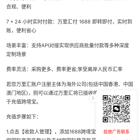
合规、便利
7 * 24 小时实时付款：万里汇付 1688 即转即付，实时到
账，便利省心
场景丰富：支持API对接实现供应商批量付款等多种深度
定制场景
费率灵活：采购更多、费率更省;享受离岸人民币汇率
若您万里汇账户注册主体为海外公司(包括中国香港、中国
澳门地区)，则可以通过万里汇将已接收的电商平台款项用
于充值跨境宝。
充值步骤如下：
1.点击【收款人管理】，添加1688跨境宝账号，包括支付
投放广告联系