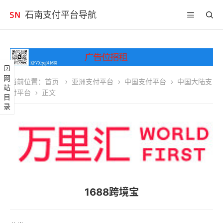
石南支付平台导航
网站目录
当前位置：
首页
亚洲支付平台
中国支付平台
中国大陆支
付平台
正文
1688跨境宝