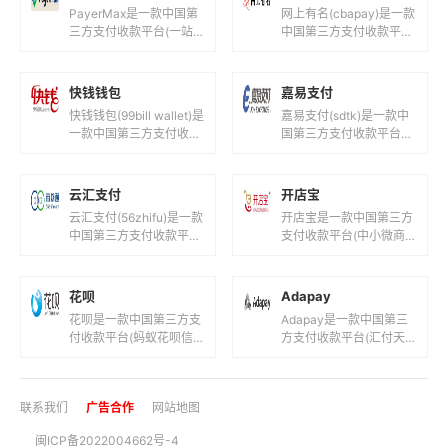
账和汇款服...
PayerMax是一款中国第
网上有名(cbapay)是一款
三方支付收款平台(一站
中国第三方支付收款平台
式跨境支付平台！)，目
(山东网上有名网络科技
前支持人民币,港元,美元
有限公司！)，目前支持
等国际主流货币之间的电
人民币等国际主流货币之
快钱钱包
嘉易支付
子...
间...
快钱钱包(99bill wallet)是
嘉易支付(sdtk)是一款中
一款中国第三方支付收款
国第三方支付收款平台
平台(快钱旗下支付钱
(徽通商务卡安徽圣德天
包！)，目前支持人民币
开信息科技！)，目前支
等国际主流货币之...
持人民币等国际主流货币
云汇支付
开店宝
之间的...
云汇支付(56zhifu)是一款
开店宝是一款中国第三方
中国第三方支付收款平台
支付收款平台(中小微商
(在线支付收款通道服
家提供全国范围银行卡收
务!)，目前支持人民币等
单服务！)，目前支持人
国际主流货币之间的电
民币等国际主流货币之间
花呗
Adapay
子...
的电子支付...
花呗是一款中国第三方支
Adapay是一款中国第三
付收款平台(蚂蚁花呗信
方支付收款平台(汇付天
用支付！)，目前支持人
下聚合数字支付平台!)，
民币等国际主流货币之间
目前支持人民币,港元,美
的电子支付、转账和汇款
元等国际主流货币之间的
联系我们
广告合作
网站地图
服务。花呗...
电...
闽ICP备2022004662号-4