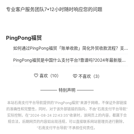
专业客户服务团队7*12小时随时响应您的问题
PingPong福贸
如何通过PingPong福贸「账单收款」简化外贸收款流程？支持信用卡付款，一文详解！
PingPong福贸是中国什么支付平台?靠谱吗?2024年最新版注册使用指南
喜欢（
10
）
不喜欢（
3
）
特别声明
本站
石南支付平台导航
提供的“
PingPong福贸
”来源于网络，不保证外部链接
的准确性和完整性，同时，对于该外部链接的指向，不由“
石南支付平台导航
”
实际控制，在“2024-08-24 22:43:35”收录时，该网页上的内容，都属于合
规合法，后期网页的内容如出现违规，可以直接联系网站管理员进行删除，
“
石南支付平台导航
”不承担任何责任。