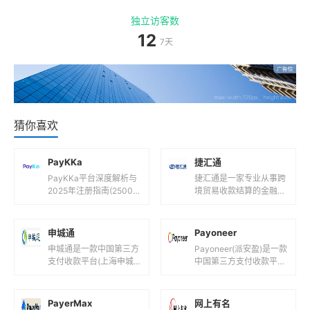
独立访客数
12
7天
猜你喜欢
PayKKa
捷汇通
PayKKa平台深度解析与
捷汇通是一家专业从事跨
2025年注册指南(2500
境贸易收款结算的金融科
字)一、PayKKa平台是什
技公司，其服务特点和相
么?核心定位与功能解析1.
关信息如下：支持货币捷
1 平台背景...
汇通支持多种主流货币，
申城通
Payoneer
包括但不限...
申城通是一款中国第三方
Payoneer(派安盈)是一款
支付收款平台(上海申城
中国第三方支付收款平台
通商务有限公司！)，目
(全球创新型跨境支付数
前支持人民币等国际主流
字平台!)，目前支持人民
货币之间的电子支付、转
币,美元,欧元,英镑...
PayerMax
网上有名