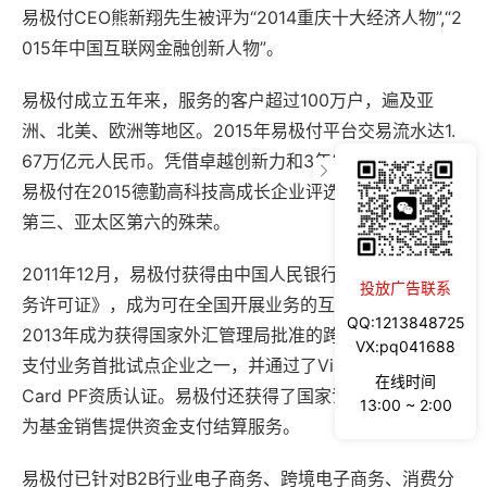
第三、亚太区第六的殊荣。
2011年12月，易极付获得由中国人民银行颁发的《支付业
务许可证》，成为可在全国开展业务的互联网支付公司。
2013年成为获得国家外汇管理局批准的跨境电子商务外汇
支付业务首批试点企业之一，并通过了Visa QSP、Mater
Card PF资质认证。易极付还获得了国家证监会批准，可
为基金销售提供资金支付结算服务。
易极付已针对B2B行业电子商务、跨境电子商务、消费分
投放广告联系
期等重点领域，打造了B2B支付、代收代付、跨境支付、
QQ:1213848725
跨境资金清结算、国际信用卡收单等专业产品和服务。具
VX:pq041688
有额度大、回款通道多、资金清算速度快、信息还原真实
在线时间
准确、并发处理能力强等特点。
13:00 ~ 2:00