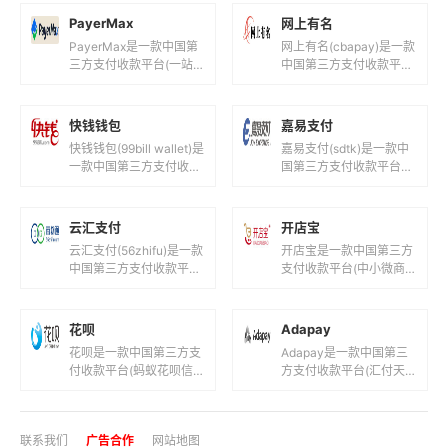
平台(快钱旗下支付钱
(徽通商务卡安徽圣德天
包！)，目前支持人民币
开信息科技！)，目前支
等国际主流货币之...
持人民币等国际主流货币
云汇支付
开店宝
之间的...
云汇支付(56zhifu)是一款
开店宝是一款中国第三方
中国第三方支付收款平台
支付收款平台(中小微商
(在线支付收款通道服
家提供全国范围银行卡收
务!)，目前支持人民币等
单服务！)，目前支持人
国际主流货币之间的电
民币等国际主流货币之间
花呗
Adapay
子...
的电子支付...
花呗是一款中国第三方支
Adapay是一款中国第三
付收款平台(蚂蚁花呗信
方支付收款平台(汇付天
用支付！)，目前支持人
下聚合数字支付平台!)，
民币等国际主流货币之间
目前支持人民币,港元,美
的电子支付、转账和汇款
元等国际主流货币之间的
联系我们
广告合作
网站地图
服务。花呗...
电...
闽ICP备2022004662号-4
您是本站第4508124名访客
今日有0篇新文章/评论