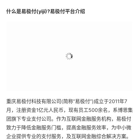
什么是易极付(yiji)?易极付平台介绍
重庆易极付科技有限公司(简称“易极付”)成立于2011年7
月，注册资金1亿元人民币，现有员工500余名，系博恩集
团旗下专业支付公司。作为互联网金融服务机构，易极付
致力于降低金融服务门槛，提高金融服务效率，为中小微
企业提供专业的支付服务，及互联网金融综合解决方案。
易极付CEO熊新翔先生被评为“2014重庆十大经济人物”,“2
015年中国互联网金融创新人物”。
易极付成立五年来，服务的客户超过100万户，遍及亚
洲、北美、欧洲等地区。2015年易极付平台交易流水达1.
67万亿元人民币。凭借卓越创新力和3年50倍的成长率，
易极付在2015德勤高科技高成长企业评选中，获得中国区