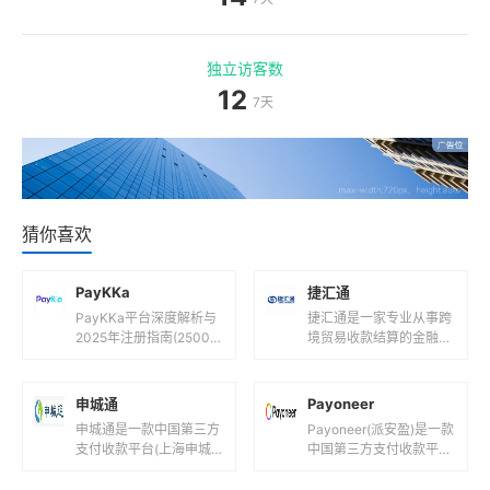
猜你喜欢
PayKKa
捷汇通
PayKKa平台深度解析与
捷汇通是一家专业从事跨
2025年注册指南(2500
境贸易收款结算的金融科
字)一、PayKKa平台是什
技公司，其服务特点和相
么?核心定位与功能解析1.
关信息如下：支持货币捷
1 平台背景...
汇通支持多种主流货币，
申城通
Payoneer
包括但不限...
申城通是一款中国第三方
Payoneer(派安盈)是一款
支付收款平台(上海申城
中国第三方支付收款平台
通商务有限公司！)，目
(全球创新型跨境支付数
前支持人民币等国际主流
字平台!)，目前支持人民
货币之间的电子支付、转
币,美元,欧元,英镑...
PayerMax
网上有名
账和汇款服...
PayerMax是一款中国第
网上有名(cbapay)是一款
三方支付收款平台(一站
中国第三方支付收款平台
式跨境支付平台！)，目
(山东网上有名网络科技
前支持人民币,港元,美元
有限公司！)，目前支持
等国际主流货币之间的电
人民币等国际主流货币之
快钱钱包
嘉易支付
子...
间...
快钱钱包(99bill wallet)是
嘉易支付(sdtk)是一款中
一款中国第三方支付收款
国第三方支付收款平台