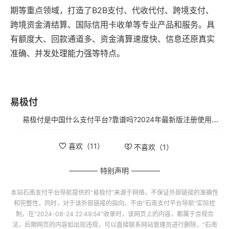
易极付
易极付是中国什么支付平台?靠谱吗?2024年最新版注册使用指南
喜欢（
11
）
不喜欢（
1
）
特别声明
本站
石南支付平台导航
提供的“
易极付
”来源于网络，不保证外部链接的准确性
和完整性，同时，对于该外部链接的指向，不由“
石南支付平台导航
”实际控
制，在“2024-08-24 22:49:54”收录时，该网页上的内容，都属于合规合
法，后期网页的内容如出现违规，可以直接联系网站管理员进行删除，“
石南
支付平台导航
”不承担任何责任。
流量统计
7天
30天
90天
365天