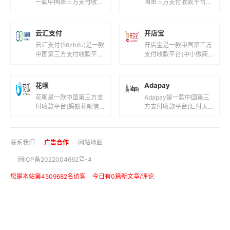
一款中国第三方支付收款
国第三方支付收款平台
平台(快钱旗下支付钱
(徽通商务卡安徽圣德天
包！)，目前支持人民币
开信息科技！)，目前支
等国际主流货币之...
持人民币等国际主流货币
云汇支付
开店宝
之间的...
云汇支付(56zhifu)是一款
开店宝是一款中国第三方
中国第三方支付收款平台
支付收款平台(中小微商
(在线支付收款通道服
家提供全国范围银行卡收
务!)，目前支持人民币等
单服务！)，目前支持人
国际主流货币之间的电
民币等国际主流货币之间
花呗
Adapay
子...
的电子支付...
花呗是一款中国第三方支
Adapay是一款中国第三
付收款平台(蚂蚁花呗信
方支付收款平台(汇付天
用支付！)，目前支持人
下聚合数字支付平台!)，
民币等国际主流货币之间
目前支持人民币,港元,美
的电子支付、转账和汇款
元等国际主流货币之间的
联系我们
广告合作
网站地图
服务。花呗...
电...
闽ICP备2022004662号-4
您是本站第4509682名访客
今日有0篇新文章/评论