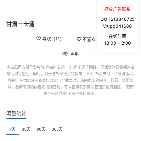
投放广告联系
QQ:1213848725
甘肃一卡通
VX:pq041688
在线时间
喜欢（
11
）
不喜欢（
3
）
13:00 ~ 2:00
特别声明
本站
石南支付平台导航
提供的“
甘肃一卡通
”来源于网络，不保证外部链接的准
确性和完整性，同时，对于该外部链接的指向，不由“
石南支付平台导航
”实际
控制，在“2024-08-24 23:01:21”收录时，该网页上的内容，都属于合规合
法，后期网页的内容如出现违规，可以直接联系网站管理员进行删除，“
石南
支付平台导航
”不承担任何责任。
流量统计
7天
30天
90天
365天