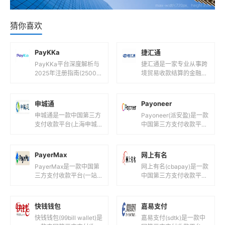
猜你喜欢
PayKKa
捷汇通
PayKKa平台深度解析与
捷汇通是一家专业从事跨
2025年注册指南(2500
境贸易收款结算的金融科
字)一、PayKKa平台是什
技公司，其服务特点和相
么?核心定位与功能解析1.
关信息如下：支持货币捷
1 平台背景...
汇通支持多种主流货币，
申城通
Payoneer
包括但不限...
申城通是一款中国第三方
Payoneer(派安盈)是一款
支付收款平台(上海申城
中国第三方支付收款平台
通商务有限公司！)，目
(全球创新型跨境支付数
前支持人民币等国际主流
字平台!)，目前支持人民
货币之间的电子支付、转
币,美元,欧元,英镑...
PayerMax
网上有名
账和汇款服...
PayerMax是一款中国第
网上有名(cbapay)是一款
三方支付收款平台(一站
中国第三方支付收款平台
式跨境支付平台！)，目
(山东网上有名网络科技
前支持人民币,港元,美元
有限公司！)，目前支持
等国际主流货币之间的电
人民币等国际主流货币之
快钱钱包
嘉易支付
子...
间...
快钱钱包(99bill wallet)是
嘉易支付(sdtk)是一款中