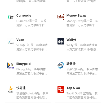
际版)是一款中国香港第
第三方支付收款平台(香
三方支付收款平台(微信
港跨境支付平台！)，目
支付海外版！)，目前支
前支持人民币,港元,美元
持港元, 新台币,美元...
等国际主流货币之间的电
Currenxie
Money Swap
子支...
Currenxie是一款中国香
Money Swap是一款中国
港第三方支付收款平台
香港第三方支付收款平台
(环球跨境商业账户跨境
(连接您与中国的支付网
金融服务！)，目前支持
关！)，目前支持人民币,
人民币,港元,美元,欧元
港元,美元等国际主流货...
Vcan
Wallyt
等...
Vcan(汇创)是一款中国香
Wallyt是一款中国香港第
港第三方支付收款平台
三方支付收款平台(香港
(一站式收款平台！)，目
支付解决方案！)，目前
前支持美元等国际主流货
支持港元,美元,欧元等国
币之间的电子支付、转账
际主流货币之间的电子支
Ebuygold
转数快
和汇...
付...
Ebuygold是一款中国香
转数快(fps)是一款中国香
港第三方支付收款平台
港第三方支付收款平台
(电子货币兑换服务！)，
(香港24小时即时支付系
目前支持美元,欧元等国际
统！)，目前支持港元等
主流货币之间的电子支
国际主流货币之间的电子
快易通
Tap & Go
付、...
支付...
快易通(Autotoll)是一款中
Tap & Go(拍住赏)是一款
国香港第三方支付收款平
中国香港第三方支付收款
台(香港道路交通缴费系
平台(HKT Payment旗下