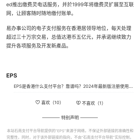
ed推出缴费灵电话服务，并於1999年将缴费灵扩展至互联
网，让顾客随时随地缴付账单。
易办事公司的电子支付服务在香港居领导地位，每天处理
超过三十万宗交易，总值达港币五亿元，并承诺继续致力
提升各项服务及开发新產品。
EPS
EPS是香港什么支付平台？靠谱吗？2024年最新版注册使用指南
喜欢（
10
）
不喜欢（
1
）
特别声明
本站
石南支付平台导航
提供的“
EPS
”来源于网络，不保证外部链接的准确性和
完整性，同时，对于该外部链接的指向，不由“
石南支付平台导航
”实际控制，