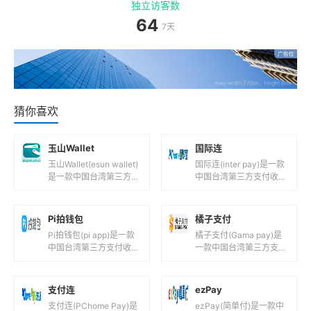
独立访客数
64
7天
猜你喜欢
玉山Wallet
国际连
玉山Wallet(esun wallet)
国际连(inter pay)是一款
是一款中国台湾第三方支
中国台湾第三方支付收款
付收款平台(台湾玉山银
平台(PChome线上支付
行电子钱包！)，目前支
方式！)，目前支持新台
持新台币等国...
币等国际主流货币...
Pi拍钱包
橘子支付
Pi拍钱包(pi app)是一款
橘子支付(Gama pay)是
中国台湾第三方支付收款
一款中国台湾第三方支付
平台(玉山 Pi 拍钱包信用
收款平台(台湾行动支付
卡！)，目前支持新台币
服务品牌！)，目前支持
等国际主流货币之...
新台币等国际主流货币之
支付连
ezPay
间...
支付连(PChome Pay)是
ezPay(简单付)是一款中