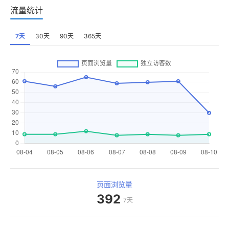
流量统计
7天
30天
90天
365天
页面浏览量
392
7天