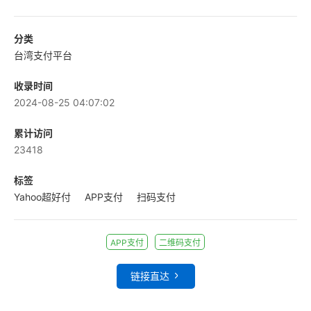
分类
台湾支付平台
收录时间
2024-08-25 04:07:02
累计访问
23418
标签
Yahoo超好付
APP支付
扫码支付
APP支付
二维码支付
链接直达