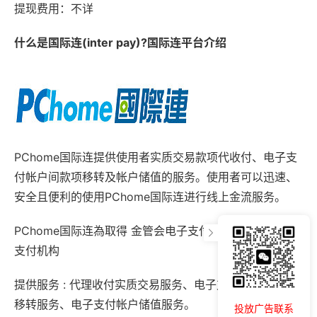
提现费用：不详
什么是国际连(inter pay)?国际连平台介绍
PChome国际连提供使用者实质交易款项代收付、电子支
付帐户间款项移转及帐户储值的服务。使用者可以迅速、
安全且便利的使用PChome国际连进行线上金流服务。
PChome国际连為取得 金管会电子支付执照 之专营电子
支付机构
提供服务 : 代理收付实质交易服务、电子支付帐户间款项
移转服务、电子支付帐户储值服务。
投放广告联系