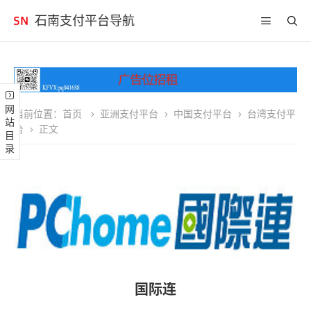
石南支付平台导航
网站目录
当前位置：
首页
亚洲支付平台
中国支付平台
台湾支付平
台
正文
国际连