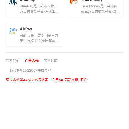
务。2C2...
和...
BluePay是一款泰国第三
True Money是一款泰国
方支付收款平台(东南亚
第三方支付收款平台(泰
支付公司！)，目前支持
国支付网关服务公
泰铢,马来西亚林吉特,新
司！)，目前支持泰铢等
加坡元等国际主流货币之
国际主流货币之间的电子
AirPay
间...
支付、转...
AirPay是一款泰国第三方
支付收款平台(泰国东南
亚移动支付工具！)，目
前支持泰铢等国际主流货
币之间的电子支付、转账
联系我们
广告合作
网站地图
和汇...
闽ICP备2022004662号-4
您是本站第4487795名访客
今日有0篇新文章/评论