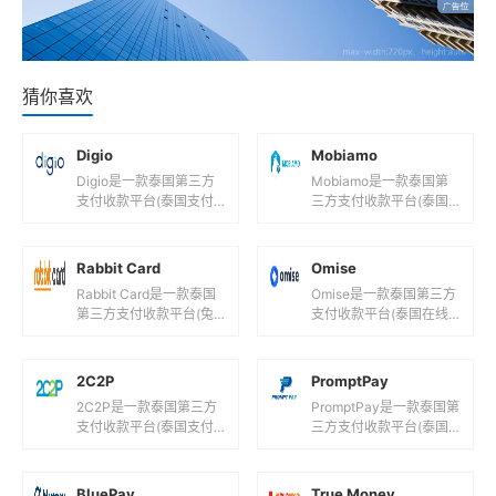
猜你喜欢
Digio
Mobiamo
Digio是一款泰国第三方
Mobiamo是一款泰国第
支付收款平台(泰国支付
三方支付收款平台(泰国S
解决方案服务商！)，目
MS支付!)，目前支持泰
前支持泰铢等国际主流货
铢,美元,欧元等国际主流
币之间的电子支付、转账
货币之间的电子支付、
Rabbit Card
Omise
和汇款...
转...
Rabbit Card是一款泰国
Omise是一款泰国第三方
第三方支付收款平台(兔
支付收款平台(泰国在线
子卡曼谷电子收费系
支付网关服务！)，目前
统!)，目前支持泰铢等国
支持泰铢,日元,新加坡元
际主流货币之间的电子支
等国际主流货币之间的电
2C2P
PromptPay
付...
子支...
2C2P是一款泰国第三方
PromptPay是一款泰国第
支付收款平台(泰国支付
三方支付收款平台(泰国
公司！)，目前支持泰铢
即时支付服务商！)，目
等国际主流货币之间的电
前支持泰铢等国际主流货
子支付、转账和汇款服
币之间的电子支付、转账
BluePay
True Money