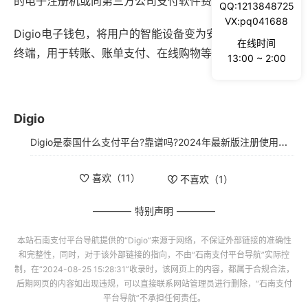
的电子注册机或向第三方公司支付软件费用。
QQ:1213848725
VX:pq041688
Digio电子钱包，将用户的智能设备变为安全的信用卡接收
在线时间
终端，用于转账、账单支付、在线购物等。
13:00 ~ 2:00
Digio
Digio是泰国什么支付平台?靠谱吗?2024年最新版注册使用指南
喜欢（
11
）
不喜欢（
1
）
特别声明
本站
石南支付平台导航
提供的“
Digio
”来源于网络，不保证外部链接的准确性
和完整性，同时，对于该外部链接的指向，不由“
石南支付平台导航
”实际控
制，在“2024-08-25 15:28:31”收录时，该网页上的内容，都属于合规合法，
后期网页的内容如出现违规，可以直接联系网站管理员进行删除，“
石南支付
平台导航
”不承担任何责任。