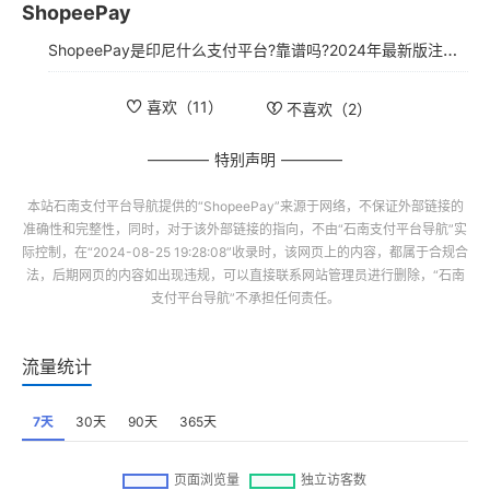
ShopeePay
ShopeePay是印尼什么支付平台?靠谱吗?2024年最新版注册使用指南
喜欢（
11
）
不喜欢（
2
）
特别声明
本站
石南支付平台导航
提供的“
ShopeePay
”来源于网络，不保证外部链接的
准确性和完整性，同时，对于该外部链接的指向，不由“
石南支付平台导航
”实
际控制，在“2024-08-25 19:28:08”收录时，该网页上的内容，都属于合规合
法，后期网页的内容如出现违规，可以直接联系网站管理员进行删除，“
石南
支付平台导航
”不承担任何责任。
流量统计
7天
30天
90天
365天