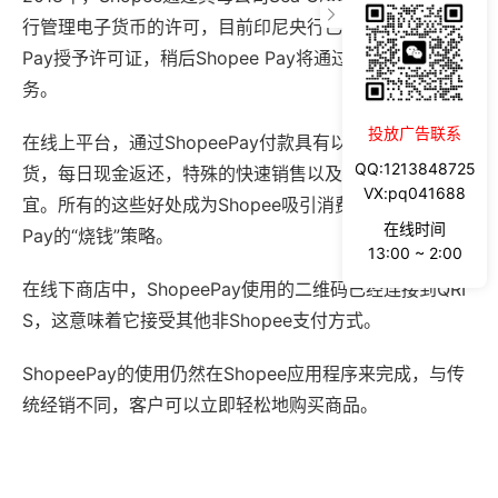
行管理电子货币的许可，目前印尼央行已向Sea旗下的Air
Pay授予许可证，稍后Shopee Pay将通过此牌照开展业
务。
投放广告联系
在线上平台，通过ShopeePay付款具有以下优势：免费送
QQ:1213848725
货，每日现金返还，特殊的快速销售以及购物更快、更便
VX:pq041688
宜。所有的这些好处成为Shopee吸引消费者转用Shopee
在线时间
Pay的“烧钱”策略。
13:00 ~ 2:00
在线下商店中，ShopeePay使用的二维码已经连接到QRI
S，这意味着它接受其他非Shopee支付方式。
ShopeePay的使用仍然在Shopee应用程序来完成，与传
统经销不同，客户可以立即轻松地购买商品。