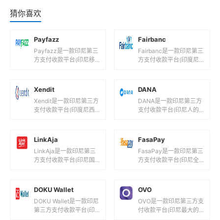
猜你喜欢
Payfazz
Fairbanc
Payfazz是一款印尼第三
Fairbanc是一款印尼第三
方支付收款平台(印尼移
方支付收款平台(印度尼
动支付平台！)，目前支
西亚小微商户支付平
持印度尼西亚卢比等国际
台！)，目前支持印度尼
主流货币之间的电子支
西亚卢比等国际主流货币
Xendit
DANA
付、转...
之间的...
Xendit是一款印尼第三方
DANA是一款印尼第三方
支付收款平台(印度尼西
支付收款平台(印尼人的
亚支付系统！)，目前支
支付宝！)，目前支持印
持人民币,美元,欧元,印度
度尼西亚卢比等国际主流
尼西亚卢比等国际主流
货币之间的电子支付、转
LinkAja
FasaPay
货...
账和汇款...
LinkAja是一款印尼第三
FasaPay是一款印尼第三
方支付收款平台(印尼国
方支付收款平台(印尼全
有电子货币平台!)，目前
球支付工具！)，目前支
支持印度尼西亚卢比等国
持美元,欧元等国际主流货
际主流货币之间的电子支
币之间的电子支付、转账
DOKU Wallet
OVO
付...
和...
DOKU Wallet是一款印尼
OVO是一款印尼第三方支
第三方支付收款平台(印
付收款平台(印尼最大的
度尼西亚支付平台！)，
数字支付系统之一！)，