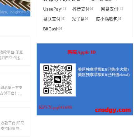
UseePay
(4)
抖音支付
(4)
网易支付
(4)
易联支付
(4)
光子易
(4)
度小满钱包
(4)
BitCash
(4)
收款平台(印尼
度尼西亚卢比等
转账和汇款...
一款印尼第三方支
线支付平台！)，
.
付收款平台(印尼
目前支持印度尼西
子...