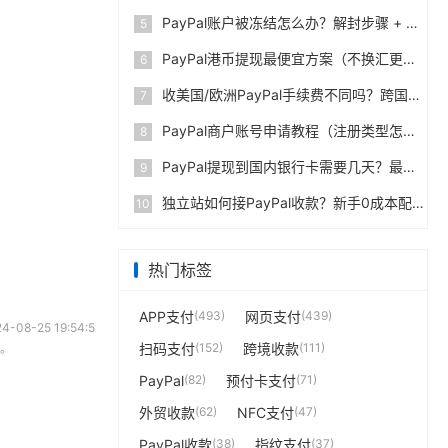
PayPal账户被冻结怎么办？解封步骤 + 防止再次限制指南
5
PayPal港币提现最便宜方案（不换汇更省钱）
6
收美国/欧洲PayPal手续费不同吗？跨国费率表曝光
7
PayPal商户账号申请教程（注册类型怎么选？避坑指南）
8
PayPal提现到国内银行卡需要几天？最便宜的方法公布
9
独立站如何接PayPal收款？新手0成本配置教程
10
热门标签
APP支付
(493)
网页支付
(439)
08-25 19:54:5
扫码支付
(152)
跨境收款
(111)
任。
PayPal
(82)
预付卡支付
(71)
外贸收款
(62)
NFC支付
(47)
PayPal收款
(38)
指纹支付
(37)