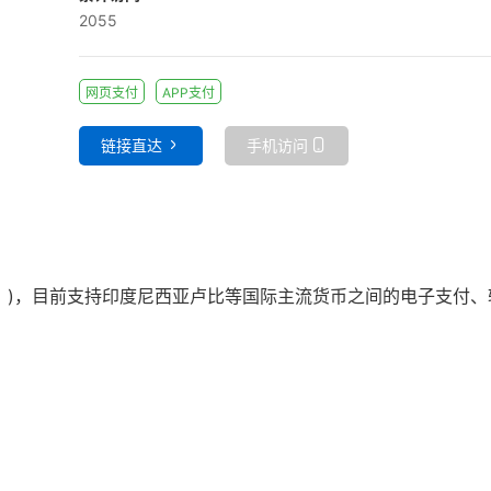
2055
网页支付
APP支付
链接直达
手机访问
平台！)，目前支持印度尼西亚卢比等国际主流货币之间的电子支付