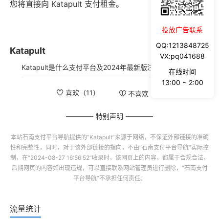
您将直接向 Katapult 支付租金。
投放广告联系
QQ:1213848725
Katapult
VX:pq041688
Katapult是什么支付平台及2024年最新版注册使用指南
在线时间
13:00 ~ 2:00
喜欢（
11
）
不喜欢（
2
）
特别声明
本站
石南支付平台导航
提供的“
Katapult
”来源于网络，不保证外部链接的准确
性和完整性，同时，对于该外部链接的指向，不由“
石南支付平台导航
”实际控
制，在“2024-08-27 16:56:52”收录时，该网页上的内容，都属于合规合法，
后期网页的内容如出现违规，可以直接联系网站管理员进行删除，“
石南支付
平台导航
”不承担任何责任。
流量统计