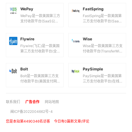
目前支持人民币,港元,美
台!)，目前支持美元等国
元,欧元,英镑,日...
际主流货币之间的电子
WePay
FastSpring
支...
WePay是一款美国第三方
FastSpring是一款美国第
支付收款平台(SaaS公司
三方支付收款平台(SaaS
支付平台！)，目前支持
订阅类产品支付处理平
美元,欧元等国际主流货币
台！)，目前支持美元,欧
之间的电子支付、转账
元等国际主流货币之...
Flywire
Wise
和...
Flywire(飞汇)是一款美国
Wise是一款美国第三方支
第三方支付收款平台(全
付收款平台(TransferWis
球跨境支付服务！)，目
e国际汇款转账服务平
前支持人民币,美元,欧元
台！)，目前支持美元,欧
等国际主流货币之间的...
元,英镑等国际主...
Bolt
PaySimple
Bolt是一款美国第三方支
PaySimple是一款美国第
付收款平台(美国支付网
三方支付收款平台(在线
关平台！)，目前支持美
支付解决方案！)，目前
元,欧元等国际主流货币之
支持美元,欧元等国际主流
间的电子支付、转账和汇
货币之间的电子支付、
联系我们
广告合作
网站地图
款服...
转...
闽ICP备2022004662号-4
您是本站第4490346名访客
今日有0篇新文章/评论