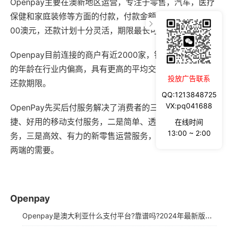
Openpay主要在澳新地区运营，专注于零售，汽车，医疗
保健和家庭装修等方面的付款，付款金额最高限制为20.0
00澳元，还款计划十分灵活，期限最长可达24个月。
Openpay目前连接的商户有近2000家，针对的客户群体
的年龄在行业内偏高，具有更高的平均交易价值和更长的
投放广告联系
还款期限。
QQ:1213848725
VX:pq041688
OpenPay先买后付服务解决了消费者的三大痛点：一是便
捷、好用的移动支付服务，二是简单、透明的消费金融服
在线时间
13:00 ~ 2:00
务，三是高效、有力的新零售运营服务，同时契合了B、C
两端的需要。
Openpay
Openpay是澳大利亚什么支付平台?靠谱吗?2024年最新版注册使用指南