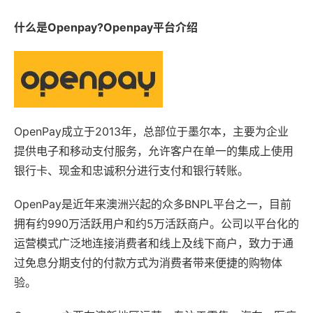
什么是Openpay?Openpay平台介绍
OpenPay成立于2013年，总部位于墨尔本，主要为企业
提供电子和移动支付服务，允许客户在单一的集成上使用
银行卡、现金和忠诚积分进行支付和银行转账。
OpenPay是近年来澳洲兴起的众多BNPL平台之一，目前
拥有约990万活跃用户和约5万活跃商户。公司以平台化的
运营模式广泛地连接消费者和线上及线下商户，致力于通
过免息分期支付的付款方式为消费者带来便捷的购物体
验。