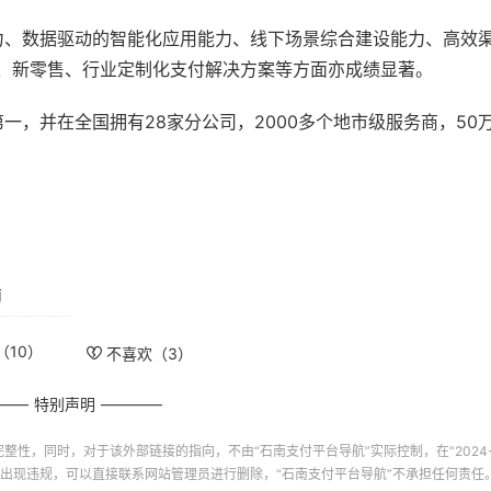
力、数据驱动的智能化应用能力、线下场景综合建设能力、高效
融、新零售、行业定制化支付解决方案等方面亦成绩显著。
，并在全国拥有28家分公司，2000多个地市级服务商，50
南
（
10
）
不喜欢（
3
）
特别声明
完整性，同时，对于该外部链接的指向，不由“
石南支付平台导航
”实际控制，在“2024-08
出现违规，可以直接联系网站管理员进行删除，“
石南支付平台导航
”不承担任何责任