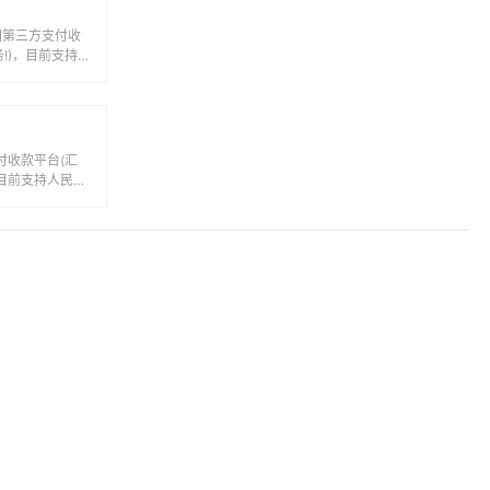
中国第三方支付收
!)，目前支持
子...
付收款平台(汇
，目前支持人民
间的电...