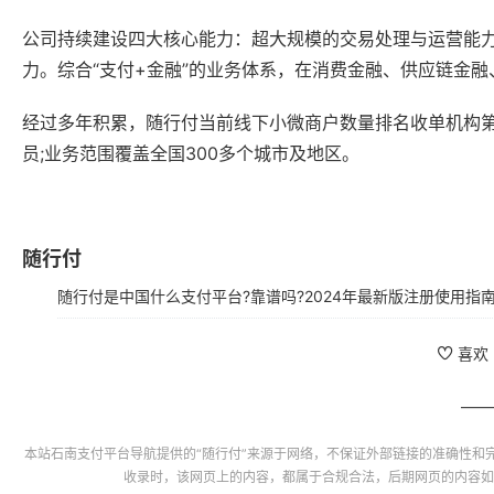
公司持续建设四大核心能力：超大规模的交易处理与运营能
力。综合“支付+金融”的业务体系，在消费金融、供应链金
经过多年积累，随行付当前线下小微商户数量排名收单机构第一
员;业务范围覆盖全国300多个城市及地区。
随行付
随行付是中国什么支付平台?靠谱吗?2024年最新版注册使用指
喜欢
本站
石南支付平台导航
提供的“
随行付
”来源于网络，不保证外部链接的准确性和
收录时，该网页上的内容，都属于合规合法，后期网页的内容如