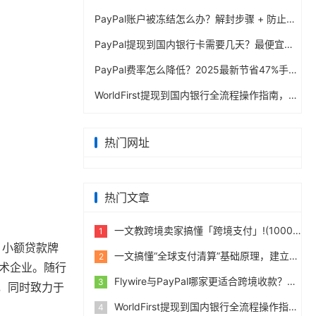
PayPal账户被冻结怎么办？解封步骤 + 防止再次限制指南
PayPal提现到国内银行卡需要几天？最便宜的方法公布
PayPal费率怎么降低？2025最新节省47%手续费方案
WorldFirst提现到国内银行全流程操作指南，卖家必读完整攻略
热门网址
热门文章
一文教跨境卖家搞懂「跨境支付」!(10000字)
1
、小额贷款牌
一文搞懂“全球支付清算”基础原理，建立跨境支付底层认知
2
技术企业。随行
Flywire与PayPal哪家更适合跨境收款？收费到账体验全面评测
3
，同时致力于
WorldFirst提现到国内银行全流程操作指南，卖家必读完整攻略
4