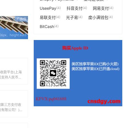
UseePay
(4)
抖音支付
(4)
网易支付
(4)
易联支付
(4)
光子易
(4)
度小满钱包
(4)
BitCash
(4)
收款平台(上海
前支持人民币等
付、转账和汇款
中国第三方支付收
技有限公司！)，
之间...