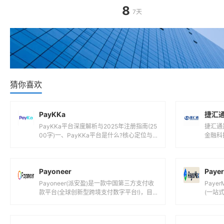
8
7天
猜你喜欢
PayKKa
捷汇
PayKKa平台深度解析与2025年注册指南(25
捷汇通
00字)一、PayKKa平台是什么?核心定位与
金融科
功能解析1.1 平台背景...
下：支
括但不限
Payoneer
Paye
Payoneer(派安盈)是一款中国第三方支付收
Pay
款平台(全球创新型跨境支付数字平台!)，目
(一站
前支持人民币,美元,欧元,英镑...
港元,