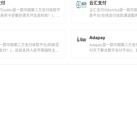
支付
云汇支付
付(sdtk)是一款中国第三方支付收款平
云汇支付(56zhifu)是一款
通商务卡安徽圣德天开信息科技！)，目
款平台(在线支付收款通道服务
人民币等国际主流货币之间的...
人民币等国际主流货币之间的电
Adapay
一款中国第三方支付收款平台(蚂蚁花
Adapay是一款中国第三方支
支付！)，目前支持人民币等国际主流
付天下聚合数字支付平台!)
间的电子支付、转账和汇款服务。花
币,港元,美元等国际主流货币之