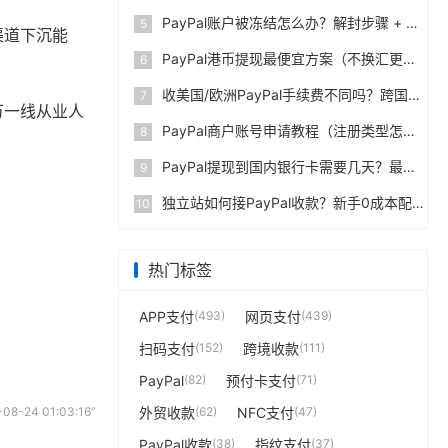
PayPal账户被冻结怎么办？解封步骤 + 防止再次限制指南
5
渠道下沉能
PayPal港币提现最便宜方案（不换汇更省钱）
6
收美国/欧洲PayPal手续费不同吗？跨国费率表曝光
7
万一线从业人
PayPal商户账号申请教程（注册类型怎么选？避坑指南）
8
PayPal提现到国内银行卡需要几天？最便宜的方法公布
9
独立站如何接PayPal收款？新手0成本配置教程
10
热门标签
APP支付
(493)
网页支付
(439)
扫码支付
(152)
跨境收款
(111)
PayPal
(82)
预付卡支付
(71)
-24 01:03:16”
外贸收款
(62)
NFC支付
(47)
。
PayPal收款
(38)
指纹支付
(37)