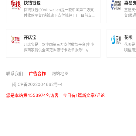
快钱钱包
嘉易
快钱钱包(99bill wallet)是一款中国第三方支
嘉易支
付收款平台(快钱旗下支付钱包！)，目前支持
台(徽
人民币等国际主流货币之...
前支持
开店宝
花呗
开店宝是一款中国第三方支付收款平台(中小
花呗是
微商家提供全国范围银行卡收单服务！)，目
呗信用
前支持人民币等国际主流货币之间的电子支
货币之
付...
呗...
联系我们
广告合作
网站地图
闽ICP备2022004662号-4
您是本站第4553974名访客
今日有1篇新文章/评论