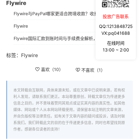
Flywire
Flywire与PayPal哪家更适合跨境收款？收费到账体验全面评测
投放广告联系
Flywire
QQ:1213848725
VX:pq041688
Flywire国际汇款到账时间与手续费全解析，留学生与跨境卖家必读指南
在线时间
13:00 ~ 2:00
标签：
Flywire
喜欢（
10
）
不喜欢（
1
）
本文转载自互联网，具体来源未知，或在文章中已说明来源，若有权
利人发现，请联系我们更正。本站尊重原创，转载文章仅为传递更多
信息之目的，并不意味着赞同其观点或证实其内容的真实性。如其他
媒体、网站或个人从本网站转载使用，请保留本站注明的文章来源，
并自负版权等法律责任。如有关于文章内容的疑问或投诉，请及时联
系我们。我们转载此文的目的在于传递更多信息，同时也希望找到原
作者，感谢各位读者的支持！