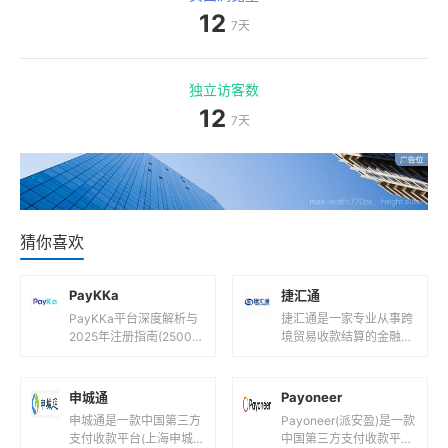
12
7天
独立访客数
12
7天
猜你喜欢
PayKKa
捷汇通
PayKKa平台深度解析与
捷汇通是一家专业从事跨
2025年注册指南(2500
境贸易收款结算的金融科
字)一、PayKKa平台是什
技公司，其服务特点和相
么?核心定位与功能解析1.
关信息如下：支持货币捷
1 平台背景...
汇通支持多种主流货币，
申城通
Payoneer
包括但不限...
申城通是一款中国第三方
Payoneer(派安盈)是一款
支付收款平台(上海申城
中国第三方支付收款平台