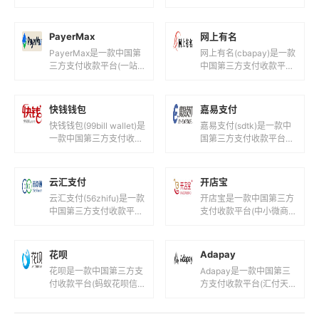
通商务有限公司！)，目
(全球创新型跨境支付数
前支持人民币等国际主流
字平台!)，目前支持人民
货币之间的电子支付、转
币,美元,欧元,英镑...
PayerMax
网上有名
账和汇款服...
PayerMax是一款中国第
网上有名(cbapay)是一款
三方支付收款平台(一站
中国第三方支付收款平台
式跨境支付平台！)，目
(山东网上有名网络科技
前支持人民币,港元,美元
有限公司！)，目前支持
等国际主流货币之间的电
人民币等国际主流货币之
快钱钱包
嘉易支付
子...
间...
快钱钱包(99bill wallet)是
嘉易支付(sdtk)是一款中
一款中国第三方支付收款
国第三方支付收款平台
平台(快钱旗下支付钱
(徽通商务卡安徽圣德天
包！)，目前支持人民币
开信息科技！)，目前支
等国际主流货币之...
持人民币等国际主流货币
云汇支付
开店宝
之间的...
云汇支付(56zhifu)是一款
开店宝是一款中国第三方
中国第三方支付收款平台
支付收款平台(中小微商
(在线支付收款通道服
家提供全国范围银行卡收
务!)，目前支持人民币等
单服务！)，目前支持人
国际主流货币之间的电
民币等国际主流货币之间
花呗
Adapay
子...
的电子支付...
花呗是一款中国第三方支
Adapay是一款中国第三
付收款平台(蚂蚁花呗信
方支付收款平台(汇付天
用支付！)，目前支持人
下聚合数字支付平台!)，
民币等国际主流货币之间
目前支持人民币,港元,美