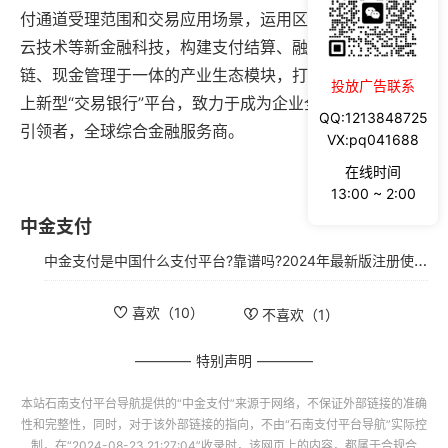
付通道受理范围和交易应用场景，运用区块链、大数据、
云技术等新金融科技，构建支付结算、融资、理财、供应
链、现金管理于一体的产业生态模块，打造基于账户的线
投放广告联系
上新型“交易银行”平台，致力于成为企业全球线上交易的
QQ:1213848725
引领者，全球综合金融服务商。
VX:pq041688
在线时间
13:00 ~ 2:00
中金支付
中金支付是中国什么支付平台?靠谱吗?2024年最新版注册使用指南
喜欢（
10
）
不喜欢（
1
）
特别声明
本站
石南支付平台导航
提供的“
中金支付
”来源于网络，不保证外部链接的准确
性和完整性，同时，对于该外部链接的指向，不由“
石南支付平台导航
”实际控
制，在“2024-08-23 21:27:04”收录时，该网页上的内容，都属于合规合