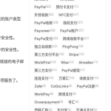
PayPal
(82)
预付卡支付
(71)
外贸收款
(62)
NFC支付
(47)
己的账户类型
PayPal收款
(38)
指纹支付
(37)
Payoneer
(28)
PayPal账户
(27)
户安全性。
PayPal支付
(26)
跨境收款平台
(21)
独立站收款
(20)
PingPong
(16)
户的安全性。
第三方支付平台
(16)
Stripe
(13)
证链接的电子邮
WorldFirst
(13)
Wise
(12)
Airwallex
(11)
第三方支付
(11)
PayPal提现
(11)
连连支付
(10)
万里汇
(10)
收款支付
(10)
各项服务了。
Zelle
(9)
CoGoLinks
(8)
PayPal注册
(8)
WorldPay
(8)
跨境支付
(8)
Oceanpayment
(6)
寻汇
(6)
西联汇款
(6)
支付宝
(5)
交通卡支付
(5)