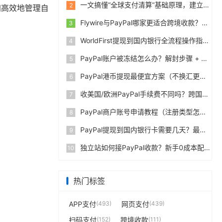
一文搞懂“全球支付清算”基础原理，建立跨境支付底层认知
2
加高效地管理自
Flywire与PayPal哪家更适合跨境收款？收费到账体验全面评测
3
WorldFirst提现到国内银行全流程操作指南，卖家必读完整攻略
4
PayPal账户被冻结怎么办？解封步骤 + 防止再次限制指南
5
PayPal港币提现最便宜方案（不换汇更省钱）
6
收美国/欧洲PayPal手续费不同吗？跨国费率表曝光
7
PayPal商户账号申请教程（注册类型怎么选？避坑指南）
8
PayPal提现到国内银行卡需要几天？最便宜的方法公布
9
独立站如何接PayPal收款？新手0成本配置教程
10
热门标签
APP支付
(493)
网页支付
(439)
扫码支付
(152)
跨境收款
(111)