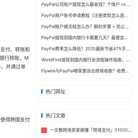
PayPal公司账户提现怎么最省钱？个体户 vs 公司对比
PayPal商户账号申请教程（注册类型怎么选？避坑指南）
PayPal账户被冻结怎么办？解封步骤 + 防止再次限制指南
PayPal提现到国内银行卡需要几天？最便宜的方法公布
PayPal费率怎么降低？2025最新节省47%手续费方案
子支付、转账和
B银行转账，M
WorldFirst提现到国内银行全流程操作指南，卖家必读完整攻略
卡，并通过单
Flywire与PayPal哪家更适合跨境收款？收费到账体验全面评测
热门网址
热门文章
，使得跨国支付
一文教跨境卖家搞懂「跨境支付」!(10000字)
1