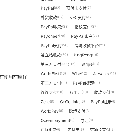
PayPal
(82)
预付卡支付
(71)
外贸收款
(62)
NFC支付
(47)
PayPal收款
(38)
指纹支付
(37)
Payoneer
(28)
PayPal账户
(27)
PayPal支付
(26)
跨境收款平台
(21)
独立站收款
(20)
PingPong
(16)
第三方支付平台
(16)
Stripe
(13)
WorldFirst
(13)
Wise
(12)
Airwallex
(11)
户在使用前应仔
第三方支付
(11)
PayPal提现
(11)
连连支付
(10)
万里汇
(10)
收款支付
(10)
Zelle
(9)
CoGoLinks
(8)
PayPal注册
(8)
WorldPay
(8)
跨境支付
(8)
Oceanpayment
(6)
寻汇
(6)
西联汇款
(6)
支付宝
(5)
交通卡支付
(5)