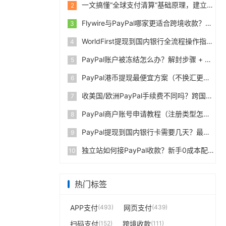
一文搞懂“全球支付清算”基础原理，建立跨境支付底层认知
2
Flywire与PayPal哪家更适合跨境收款？收费到账体验全面评测
3
WorldFirst提现到国内银行全流程操作指南，卖家必读完整攻略
4
PayPal账户被冻结怎么办？解封步骤 + 防止再次限制指南
5
PayPal港币提现最便宜方案（不换汇更省钱）
6
收美国/欧洲PayPal手续费不同吗？跨国费率表曝光
7
PayPal商户账号申请教程（注册类型怎么选？避坑指南）
8
PayPal提现到国内银行卡需要几天？最便宜的方法公布
9
独立站如何接PayPal收款？新手0成本配置教程
10
热门标签
APP支付
(493)
网页支付
(439)
扫码支付
(152)
跨境收款
(111)