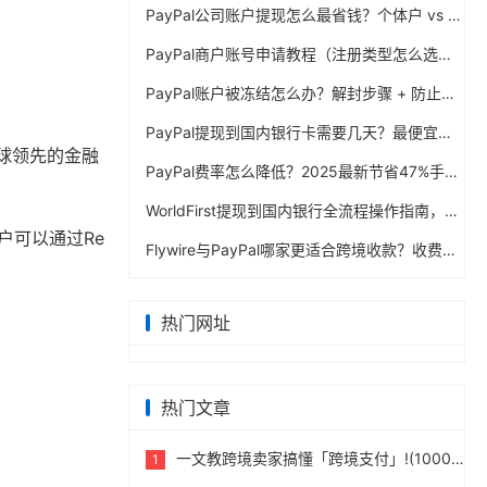
PayPal公司账户提现怎么最省钱？个体户 vs 公司对比
PayPal商户账号申请教程（注册类型怎么选？避坑指南）
PayPal账户被冻结怎么办？解封步骤 + 防止再次限制指南
PayPal提现到国内银行卡需要几天？最便宜的方法公布
全球领先的金融
PayPal费率怎么降低？2025最新节省47%手续费方案
WorldFirst提现到国内银行全流程操作指南，卖家必读完整攻略
户可以通过Re
Flywire与PayPal哪家更适合跨境收款？收费到账体验全面评测
热门网址
热门文章
一文教跨境卖家搞懂「跨境支付」!(10000字)
1